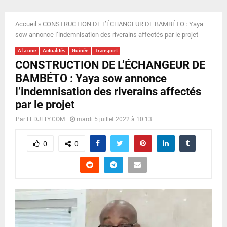
E
Accueil
»
CONSTRUCTION DE L’ÉCHANGEUR DE BAMBÉTO : Yaya
N
sow annonce l’indemnisation des riverains affectés par le projet
A la une
Actualités
Guinée
Transport
U
CONSTRUCTION DE L’ÉCHANGEUR DE
BAMBÉTO : Yaya sow annonce
l’indemnisation des riverains affectés
par le projet
Par
LEDJELY.COM
mardi 5 juillet 2022 à 10:13
0
0