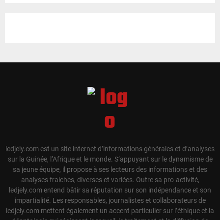
ledjely.com est un site internet d’informations générales et d’analyses
sur la Guinée, l’Afrique et le monde. S’appuyant sur le dynamisme de
sa jeune équipe, il propose à ses lecteurs des informations et des
analyses fraiches, diverses et variées. Outre sa pro-activité,
ledjely.com entend bâtir sa réputation sur son indépendance et son
impartialité. Les responsables, journalistes et collaborateurs de
ledjely.com mettent également un accent particulier sur l’éthique et la