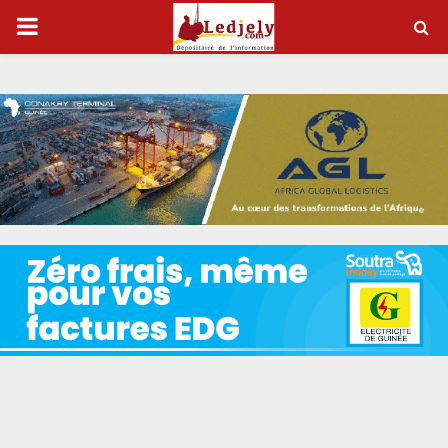
P
R
I
M
A
R
Y
M