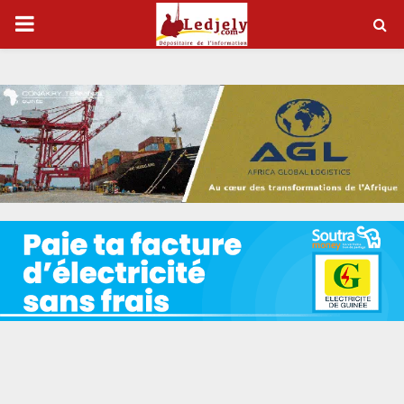
P
R
I
M
A
R
Y
M