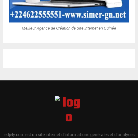
Meilleur Agence de Création de Site Internet en Guinée
ledjely.com est un site internet d’informations générales et d’analyses