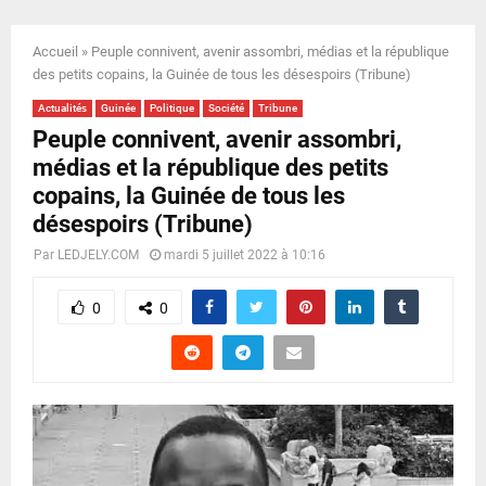
E
Accueil
»
Peuple connivent, avenir assombri, médias et la république
N
des petits copains, la Guinée de tous les désespoirs (Tribune)
Actualités
Guinée
Politique
Société
Tribune
U
Peuple connivent, avenir assombri,
médias et la république des petits
copains, la Guinée de tous les
désespoirs (Tribune)
Par
LEDJELY.COM
mardi 5 juillet 2022 à 10:16
0
0