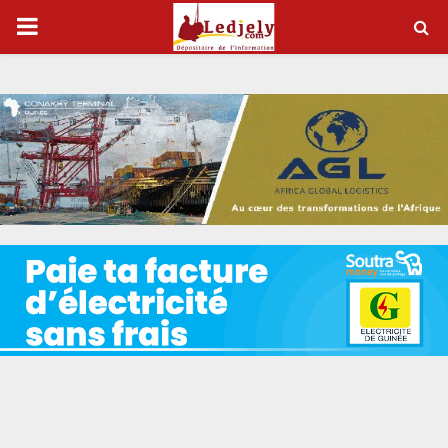
P
R
I
M
A
R
Y
M