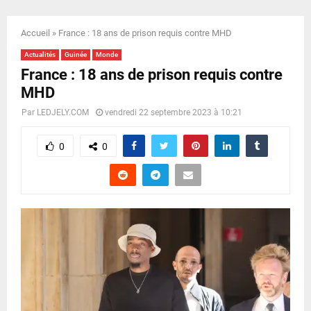
E
Accueil
»
France : 18 ans de prison requis contre MHD
N
Actualités
Guinée
Monde
France : 18 ans de prison requis contre
U
MHD
Par
LEDJELY.COM
vendredi 22 septembre 2023 à 10:21
0
0