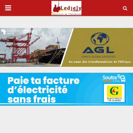
P
R
I
M
A
R
Y
M