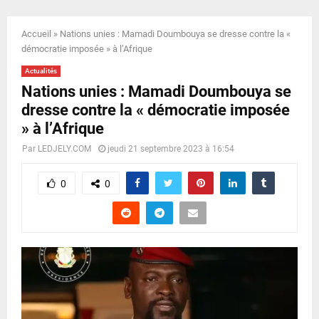
E
Accueil
»
Nations unies : Mamadi Doumbouya se dresse contre la «
N
démocratie imposée » à l’Afrique
Actualités
U
Nations unies : Mamadi Doumbouya se
dresse contre la « démocratie imposée
» à l’Afrique
Par
LEDJELY.COM
jeudi 21 septembre 2023 à 16:54
0
0