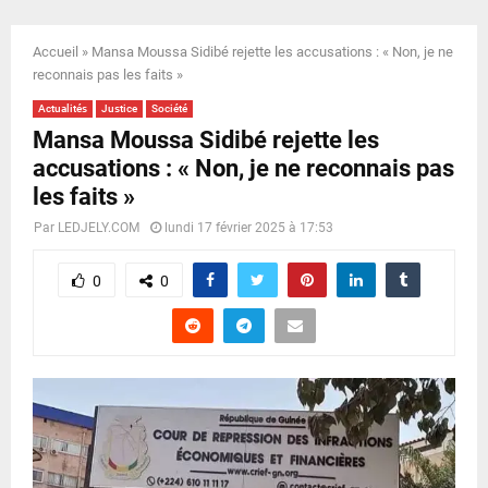
E
Accueil
»
Mansa Moussa Sidibé rejette les accusations : « Non, je ne
N
reconnais pas les faits »
Actualités
Justice
Société
U
Mansa Moussa Sidibé rejette les
accusations : « Non, je ne reconnais pas
les faits »
Par
LEDJELY.COM
lundi 17 février 2025 à 17:53
0
0