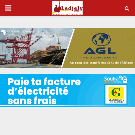
P
R
I
M
A
R
Y
M