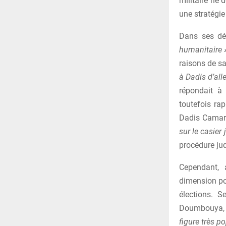
militaire ne
une stratégie
Dans ses dé
humanitaire 
raisons de s
à Dadis d’alle
répondait à
toutefois ra
Dadis Cama
sur le casier j
procédure jud
Cependant, 
dimension po
élections. S
Doumbouya, 
figure très p