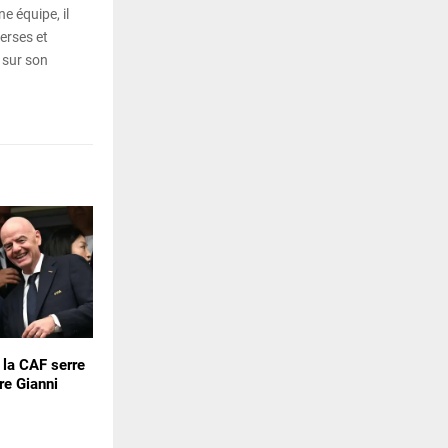
e équipe, il
erses et
 sur son
: la CAF serre
re Gianni