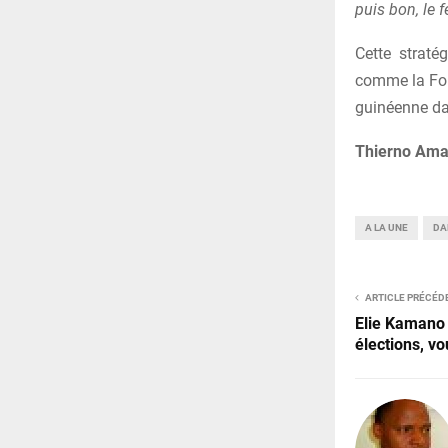
puis bon, le f
Cette straté
comme la Forê
guinéenne da
Thierno Ama
A LA UNE
DA
ARTICLE PRÉCÉD
Elie Kamano 
élections, vo