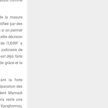
s aussi comme
 de la mesure
ifiée par des
e si on permet
 cette décision
 de l’UDRP a
judiciaire de
st déjà faite
 de grâce et la
ant la forte
éparation des
sident Mamadi
ra reste une
é Kpoghomou,