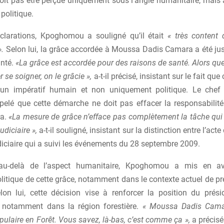
 doit pas être perçue uniquement sous l’angle humanitaire, mai
 politique.
clarations, Kpoghomou a souligné qu’il était
« très content
».
Selon lui, la grâce accordée à Moussa Dadis Camara a été just
anté.
«La grâce est accordée pour des raisons de santé. Alors qu
r se soigner, on le grâcie »,
a-t-il précisé, insistant sur le fait que
 un impératif humain et non uniquement politique. Le chef
ppelé que cette démarche ne doit pas effacer la responsabilité 
ra.
«La mesure de grâce n’efface pas complètement la tâche qui e
udiciaire »,
a-t-il souligné, insistant sur la distinction entre l’acte
iciaire qui a suivi les événements du 28 septembre 2009.
au-delà de l’aspect humanitaire, Kpoghomou a mis en av
litique de cette grâce, notamment dans le contexte actuel de pr
elon lui, cette décision vise à renforcer la position du pré
notamment dans la région forestière.
« Moussa Dadis Cama
opulaire en Forêt. Vous savez, là-bas, c’est comme ça »,
a précis