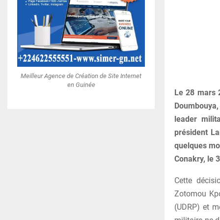
Meilleur Agence de Création de Site Internet
en Guinée
Le 28 mars 2
Doumbouya, 
leader mili
président La
quelques moi
Conakry, le 3
Cette décis
Zotomou Kpo
(UDRP) et me