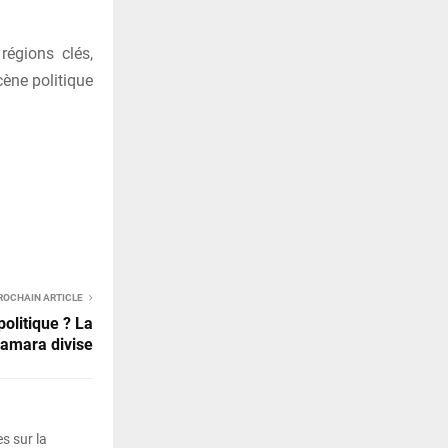
régions clés,
cène politique
ROCHAIN ARTICLE
olitique ? La
Camara divise
s sur la