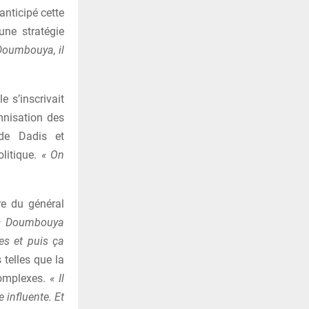
anticipé cette
une stratégie
Doumbouya, il
 s’inscrivait
mnisation des
de Dadis et
olitique.
« On
re du général
« Doumbouya
res et puis ça
 telles que la
complexes.
« Il
 influente. Et