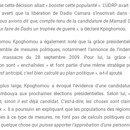
e cette décision allait
« booster cette popularité »
. L’UDRP avait 
averti que la libération de Dadis Camara s’inscrivait dans 
ous avions dit que, compte tenu de la candidature de Mamadi 
our faire de Dadis un trophée de guerre »,
a déclaré Kpoghomou.
mou Kpoghomou a également noté que la grâce présidentielle
mble de mesures politiques, notamment l’annonce de l’inde
u massacre du 28 septembre 2009. Pour lui, la grâce 
ion sont
« enchaînées »
et font partie d’une même stratégie p
t anticipé, c’est bien calculé au plan politique »,
a-t-il ajouté.
plus large, Kpoghomou a évoqué l’évidence d’une candidatu
bouya aux prochaines élections présidentielles. Selon lui,
, sinon il est déjà candidat. C’est-à-dire, les choses sont clai
x ».
Il a poursuivi en expliquant que les populations des régions
bles à ce type de mesures, ne font pas de calculs politiques 
re quelque chose qui puisse apporter l’approbation d’une personne