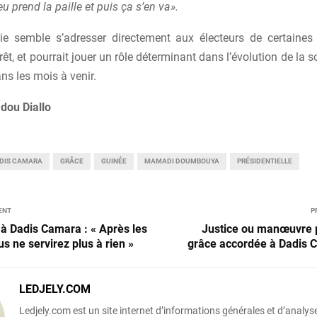
eu prend la paille et puis ça s’en va».
gie semble s’adresser directement aux électeurs de certaines 
t, et pourrait jouer un rôle déterminant dans l’évolution de la s
ns les mois à venir.
dou Diallo
DIS CAMARA
GRÂCE
GUINÉE
MAMADI DOUMBOUYA
PRÉSIDENTIELLE
ENT
P
à Dadis Camara : « Après les
Justice ou manœuvre p
us ne servirez plus à rien »
grâce accordée à Dadis 
LEDJELY.COM
Ledjely.com est un site internet d’informations générales et d’analyse