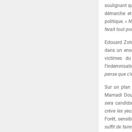
soulignant qu
démarche et 
politique.
« N
ferait tout p
Edouard Zoto
dans un ense
victimes d
l’indemnisat
pense que c’es
Sur un plan 
Mamadi Doum
sera candidat
crève les yeu
Forêt, sensi
suffit de fai