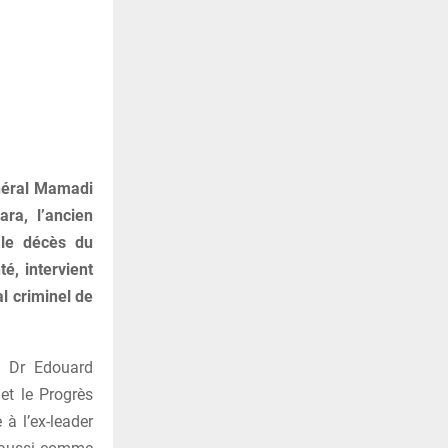
énéral Mamadi
ra, l’ancien
 le décès du
é, intervient
l criminel de
e Dr Edouard
t le Progrès
à l’ex-leader