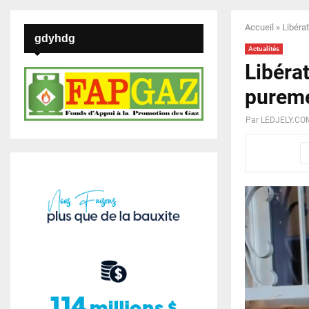
Accueil
»
Libéra
gdyhdg
Actualités
Libéra
pureme
Par
LEDJELY.CO