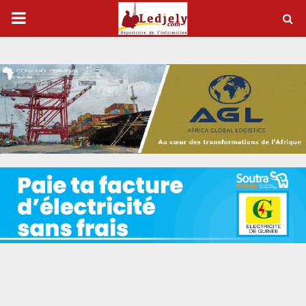
P
R
I
M
A
R
Y
M