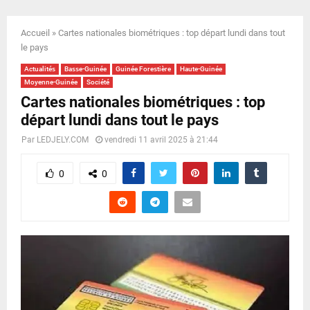
E
Accueil
»
Cartes nationales biométriques : top départ lundi dans tout
N
le pays
Actualités
Basse-Guinée
Guinée Forestière
Haute-Guinée
U
Moyenne-Guinée
Société
Cartes nationales biométriques : top
départ lundi dans tout le pays
Par
LEDJELY.COM
vendredi 11 avril 2025 à 21:44
0
0