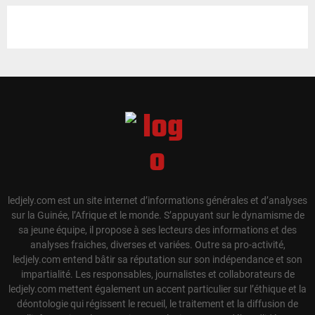
ledjely.com est un site internet d’informations générales et d’analyses
sur la Guinée, l’Afrique et le monde. S’appuyant sur le dynamisme de
sa jeune équipe, il propose à ses lecteurs des informations et des
analyses fraiches, diverses et variées. Outre sa pro-activité,
ledjely.com entend bâtir sa réputation sur son indépendance et son
impartialité. Les responsables, journalistes et collaborateurs de
ledjely.com mettent également un accent particulier sur l’éthique et la
déontologie qui régissent le recueil, le traitement et la diffusion de