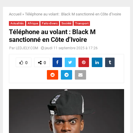
E
Accueil
»
Téléphone au volant : Black M sanctionné en Côte d’Ivoire
N
Actualités
Afrique
Faits-divers
Société
Transport
Téléphone au volant : Black M
U
sanctionné en Côte d’Ivoire
Par
LEDJELY.COM
jeudi 11 septembre 2025 à 17:26
0
0