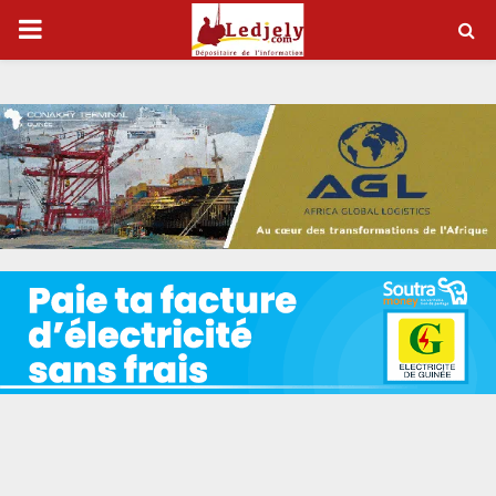
P
R
I
M
A
R
Y
M