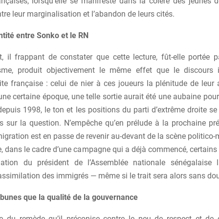
rançaises, lorsqu’elle se manifeste dans la colère des jeunes d
re leur marginalisation et l’abandon de leurs cités.
ntité entre Sonko et le RN
, il frappant de constater que cette lecture, fût-elle portée p
isme, produit objectivement le même effet que le discours i
ite française : celui de nier à ces joueurs la plénitude de leu
une certaine époque, une telle sortie aurait été une aubaine pour 
depuis 1998, le ton et les positions du parti d’extrême droite s
s sur la question. N’empêche qu’en prélude à la prochaine prési
migration est en passe de revenir au-devant de la scène politico-
e, dans le cadre d’une campagne qui a déjà commencé, certains 
rmation du président de l’Assemblée nationale sénégalaise 
assimilation des immigrés — même si le trait sera alors sans dou
ibunes que la qualité de la gouvernance
tre du remède qu’il préconise contre le peu de respect et de 