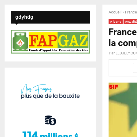
Accueil
»
France
gdyhdg
A la une
Actualit
France
la com
Par
LEDJELY.CO