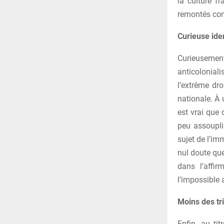
la culture f
remontés cont
Curieuse ide
Curieusement
anticolonial
l’extrême dro
nationale. À 
est vrai que 
peu assoupli
sujet de l’im
nul doute qu
dans l’affi
l’impossible 
Moins des tr
Enfin, au ti