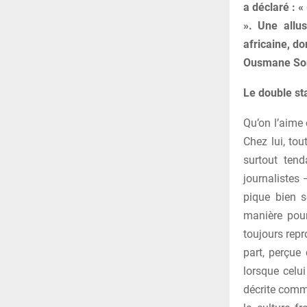
a déclaré : «
». Une allu
africaine, do
Ousmane So
Le double st
Qu’on l’aime 
Chez lui, tou
surtout tend
journalistes
pique bien s
manière pour
toujours repr
part, perçue
lorsque celui
décrite comme