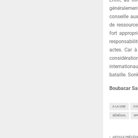
généralemen
conseille aux
de ressource
fort appropr
responsabilit
actes. Car à
considérati
internationa
bataille. Son
Boubacar Sa
A LA UNE
CO
SÉNÉGAL
SP
ARTICLE PRÉCÉD