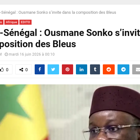
-Sénégal : Ousmane Sonko s’invite dans la composition des Bleus
és
Afrique
EDITO
-Sénégal : Ousmane Sonko s’invi
position des Bleus
M
mardi 16 juin 2026 à 00:10
0
0