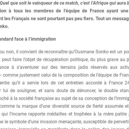
Quel que soit le vainqueur de ce match, c’est l’Afrique qui aura b
sion à tous les membres de l’équipe de France ayant un
nt les Français ne sont pourtant pas peu fiers. Tout un messag
nko.
andard face à l’immigration
ou non, il convient de reconnaître qu’Ousmane Sonko est un pol
t peut faire l’objet de récupération politique, du plus grave au pl
ance à s’aventurer sur des terrains jadis réservés aux acti
 — comme justement celui de la composition de l’équipe de Franc
entie qu’il a servie lors de cet entretien accordé à France 2
 lui de souligner, et sans doute de dénoncer, le double sta
oché à la société française au sujet de sa conception de l’immig
 comme la marque d’une diversité source de fierté assumée et
 qui l’incarne rapporte médailles et trophées à la mère patrie ;
 le symbole d’une invasion menaçante, susceptible de pervertir