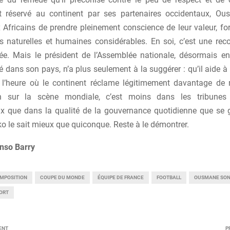
t réservé au continent par ses partenaires occidentaux, O
 Africains de prendre pleinement conscience de leur valeur, for
s naturelles et humaines considérables. En soi, c’est une r
iée. Mais le président de l’Assemblée nationale, désormais en
é dans son pays, n’a plus seulement à la suggérer : qu’il aide à 
 l’heure où le continent réclame légitimement davantage de 
on sur la scène mondiale, c’est moins dans les tribune
ux que dans la qualité de la gouvernance quotidienne que se 
ko le sait mieux que quiconque. Reste à le démontrer.
nso Barry
MPOSITION
COUPE DU MONDE
ÉQUIPE DE FRANCE
FOOTBALL
OUSMANE SO
ORT
ENT
P