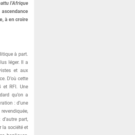
attu l’Afrique
e ascendance
e, à en croire
itique à part.
us léger. Il a
vistes et aux
e. D’où cette
4 et RFI. Une
ndard qu’on a
ration : d’une
 revendiquée,
 d’autre part,
 la société et