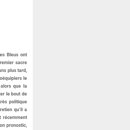
des Bleus ont
premier sacre
ans plus tard,
oéquipiers le
alors que la
er le bout de
rès politique
etien qu’il a
out récemment
on pronostic,