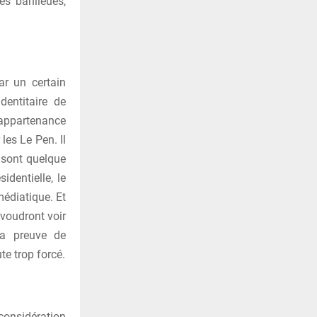
es banlieues,
ar un certain
dentitaire de
r appartenance
les Le Pen. Il
e sont quelque
dentielle, le
médiatique. Et
voudront voir
la preuve de
te trop forcé.
considération