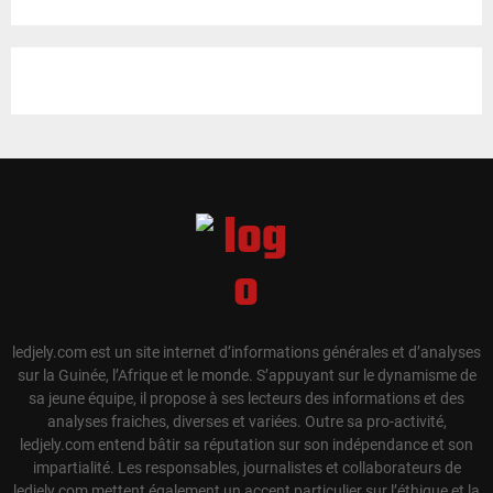
ledjely.com est un site internet d’informations générales et d’analyses
sur la Guinée, l’Afrique et le monde. S’appuyant sur le dynamisme de
sa jeune équipe, il propose à ses lecteurs des informations et des
analyses fraiches, diverses et variées. Outre sa pro-activité,
ledjely.com entend bâtir sa réputation sur son indépendance et son
impartialité. Les responsables, journalistes et collaborateurs de
ledjely.com mettent également un accent particulier sur l’éthique et la