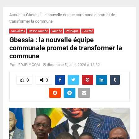
E
Accueil
»
Gbessia : la nouvelle équipe communale promet de
N
transformer la commune
Actualités
Basse-Guinée
Guinée
Politique
Société
U
Gbessia : la nouvelle équipe
communale promet de transformer la
commune
Par
LEDJELY.COM
dimanche 5 juillet 2026 à 18:32
0
0