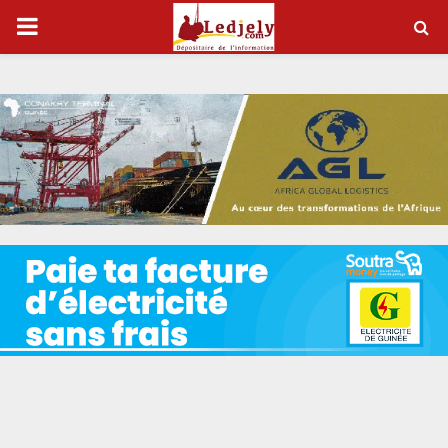
P
R
I
M
A
R
Y
M