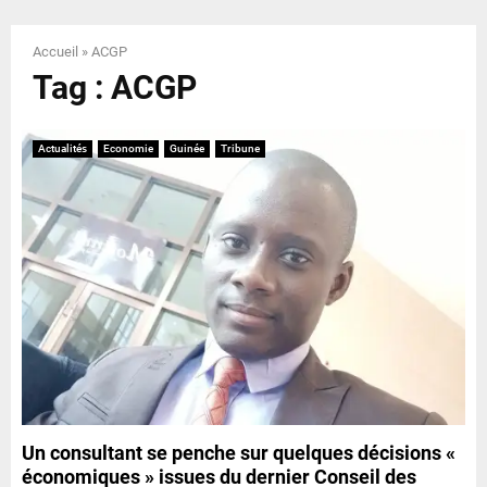
E
Accueil
»
ACGP
N
Tag : ACGP
U
Actualités
Economie
Guinée
Tribune
Un consultant se penche sur quelques décisions «
économiques » issues du dernier Conseil des