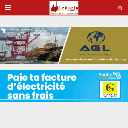
P
R
I
M
A
R
Y
M