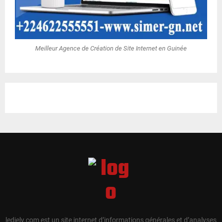
Meilleur Agence de Création de Site Internet en Guinée
ledjely.com est un site internet d’informations générales et d’analyses