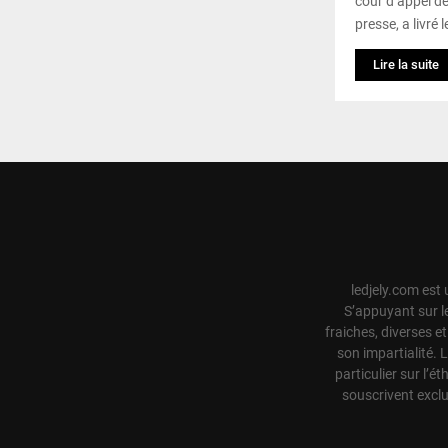
cour d’appel de
presse, a livré l
Lire la suite
ledjely.com est 
S’appuyant sur l
fraiches, diverses e
son impartialité. 
particulier sur l’ét
souscrivent exclu