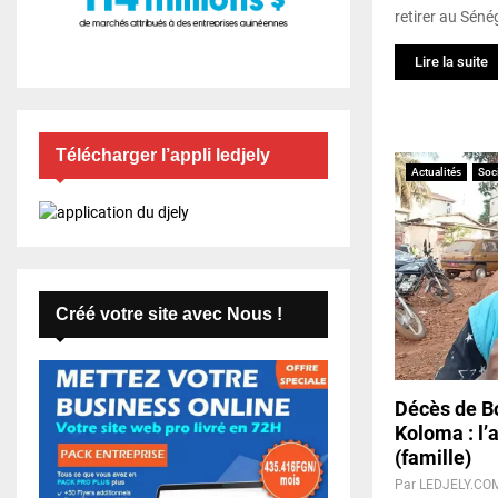
retirer au Sénég
Lire la suite
Télécharger l’appli ledjely
Actualités
Soc
Créé votre site avec Nous !
Décès de Bo
Koloma : l’
(famille)
Par
LEDJELY.CO