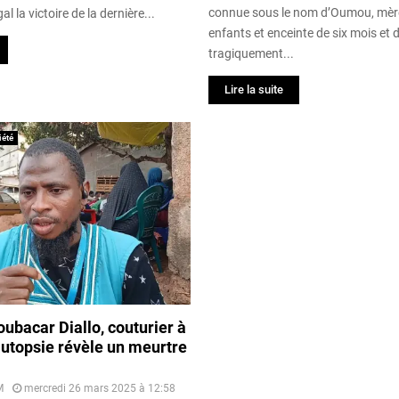
connue sous le nom d’Oumou, mère
al la victoire de la dernière...
enfants et enceinte de six mois et 
tragiquement...
Lire la suite
iété
ubacar Diallo, couturier à
autopsie révèle un meurtre
M
mercredi 26 mars 2025 à 12:58