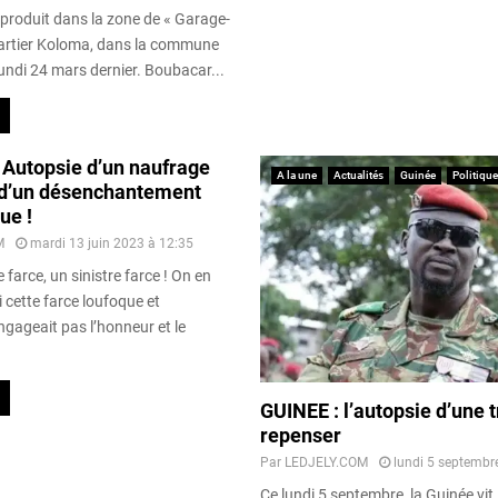
 produit dans la zone de « Garage-
quartier Koloma, dans la commune
undi 24 mars dernier. Boubacar...
: Autopsie d’un naufrage
A la une
Actualités
Guinée
Politique
t d’un désenchantement
ue !
M
mardi 13 juin 2023 à 12:35
 farce, un sinistre farce ! On en
i cette farce loufoque et
ngageait pas l’honneur et le
GUINEE : l’autopsie d’une t
repenser
Par
LEDJELY.COM
lundi 5 septembr
Ce lundi 5 septembre, la Guinée vit 