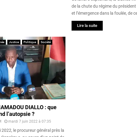
de la chute du régime du présiden
et l’émergence dans la foulée, de cel
Lire la suite
née
Justice
Politique
Société
AMADOU DIALLO : que
d l’autopsie ?
M
mardi 7 juin 2022 à 07:35
i 2022, le procureur général près la