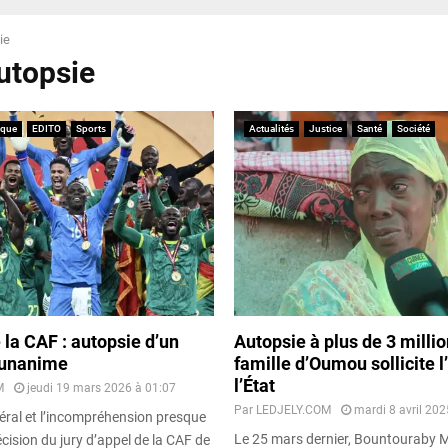
ie
autopsie
ique
EDITO
Sports
Actualités
Justice
Santé
Société
 la CAF : autopsie d’un
Autopsie à plus de 3 millio
i unanime
famille d’Oumou sollicite l
l’État
M
jeudi 19 mars 2026 à 01:07
Par
LEDJELY.COM
mardi 8 avril 202
néral et l’incompréhension presque
Le 25 mars dernier, Bountouraby M
ision du jury d’appel de la CAF de