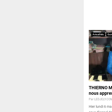
Actualités
Gui
THIERNO M
nous appren
Par
LEDJELY.CO
Hier lundi 6 ma