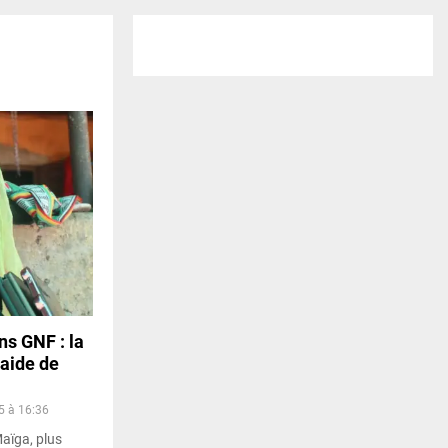
ns GNF : la
’aide de
5 à 16:36
aïga, plus