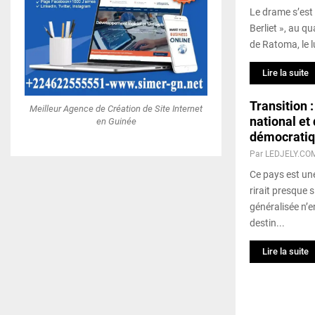
Le drame s’est
Berliet », au 
de Ratoma, le l
Lire la suite
Transition 
Meilleur Agence de Création de Site Internet
national e
en Guinée
démocratiq
Par
LEDJELY.CO
Ce pays est une
rirait presque s
généralisée n’e
destin...
Lire la suite