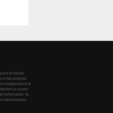
ique et le monde.
s et des analyses
r son indépendance et
également un accent
de l’information. Ils
ture démocratique.