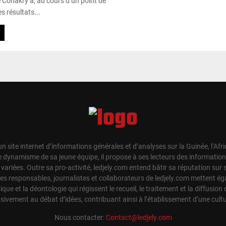
 Conakry a, au cours d’un point de
es résultats...
un site internet d’informations générales et d’analyses sur la Guinée, l’Afr
e dynamisme de sa jeune équipe, il propose à ses lecteurs des information
t variées. Outre sa pro-activité, ledjely.com entend bâtir sa réputation su
Les responsables, journalistes et collaborateurs de ledjely.com mettent 
hique et la déontologie qui régissent le recueil, le traitement et la diffusion 
sivement au débat d’idées, contribuant ainsi à l’établissement d’une cul
Nous contacter:
Contact@ledjely.com