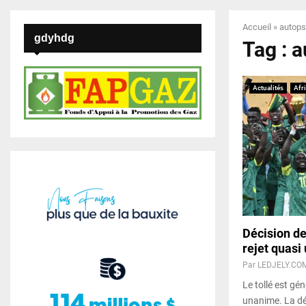
Accueil
»
autops
gdyhdg
Tag : 
Actualités
Afr
Décision de
rejet quas
Par
LEDJELY.CO
Le tollé est gé
unanime. La déc