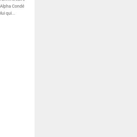
t Alpha Condé
ui qui...