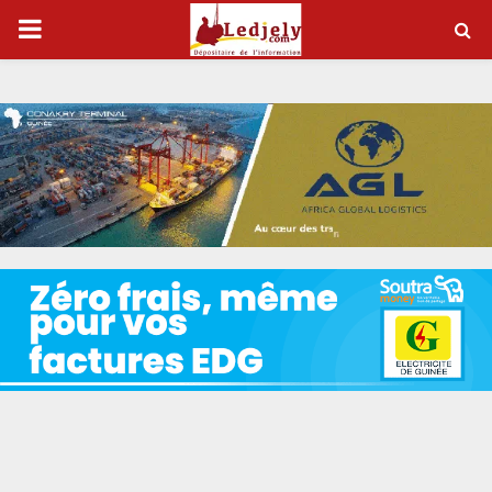
P
R
I
M
A
R
Y
M