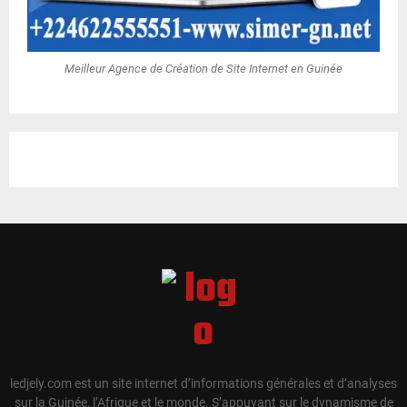
Meilleur Agence de Création de Site Internet en Guinée
ledjely.com est un site internet d’informations générales et d’analyses
sur la Guinée, l’Afrique et le monde. S’appuyant sur le dynamisme de