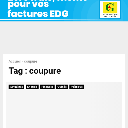
E
N
U
Accueil
»
coupure
Tag : coupure
Actualités
Energie
Finances
Guinée
Politique