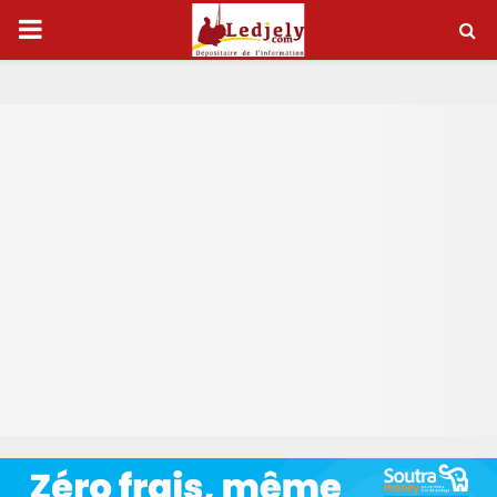
P
R
I
M
A
R
Y
M