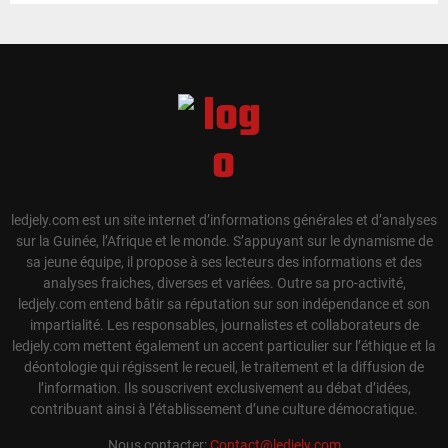
ledjely.com est un site internet d’informations générales et d’analyses
sur la Guinée, l’Afrique et le monde. S’appuyant sur le dynamisme de
sa jeune équipe, il propose à ses lecteurs des informations et des
analyses fraiches, diverses et variées. Outre sa pro-activité,
ledjely.com entend bâtir sa réputation sur son indépendance et son
impartialité. Les responsables, journalistes et collaborateurs de
ledjely.com mettent également un accent particulier sur l’éthique et la
déontologie qui régissent le recueil, le traitement et la diffusion de
l’information. Ils souscrivent exclusivement au débat d’idées,
contribuant ainsi à l’établissement d’une culture démocratique.
Nous contacter:
Contact@ledjely.com