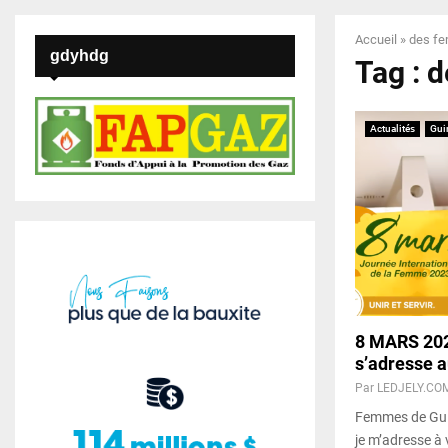
Accueil
»
des f
gdyhdg
Tag : 
Actualités
Gui
8 MARS 2023
s’adresse 
Par
LEDJELY.CO
Femmes de Gui
je m’adresse à 