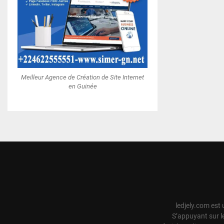
Meilleur Agence de Création de Site Internet
en Guinée
ledjely.com est 
S’appuyant sur l