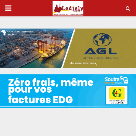
P
R
I
M
A
R
Y
M