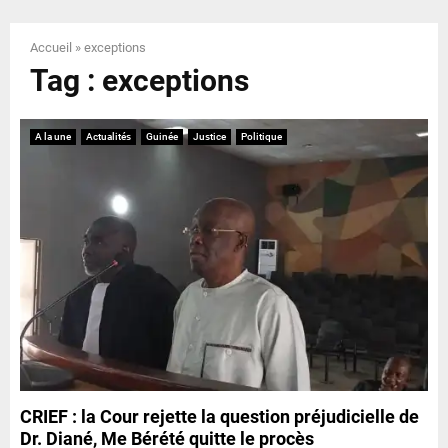
E
Accueil
»
exceptions
N
Tag : exceptions
U
A la une
Actualités
Guinée
Justice
Politique
CRIEF : la Cour rejette la question préjudicielle de
Dr. Diané, Me Bérété quitte le procès