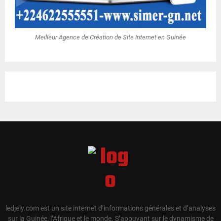
Meilleur Agence de Création de Site Internet en Guinée
ledjely.com est un site internet d’informations générales et d’analyses
sur la Guinée, l’Afrique et le monde. S’appuyant sur le dynamisme de