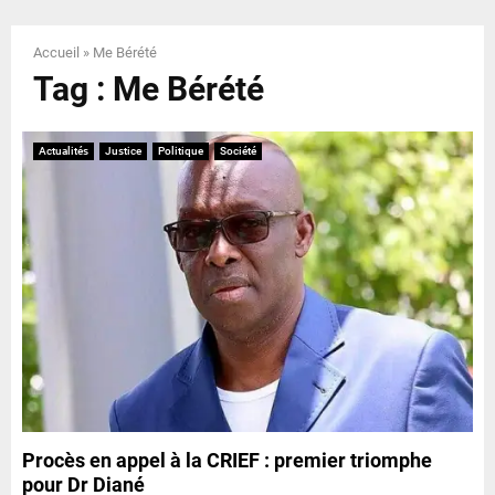
E
Accueil
»
Me Bérété
N
Tag : Me Bérété
U
Actualités
Justice
Politique
Société
Procès en appel à la CRIEF : premier triomphe
pour Dr Diané