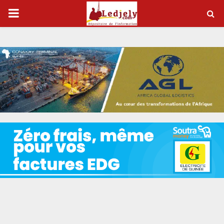
P
R
I
M
A
R
Y
M