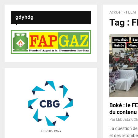
Accueil
»
FEEM
gdyhdg
Tag : 
Actualités
Bas
Guinée
Mines
Boké : le F
du contenu 
Par
LEDJELY.CO
La question de 
et des retombée