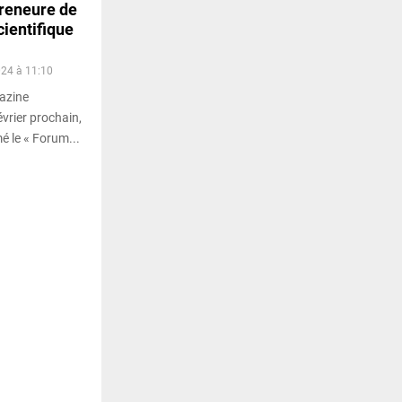
preneure de
cientifique
024 à 11:10
gazine
vrier prochain,
é le « Forum...