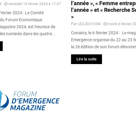
l’année », « Femme entre
M
vendredi 16 février 2024 à 17:07
l’année » et « Recherche S
Février 2024 : Le Comité
»
n du Forum Economique
Par
LEDJELY.COM
mardi 6 février 2
agazine 2024, est heureux de
Conakry, le 6 février 2024 : Le ma
, les nominés dans les quatre...
Emergence organise du 22 au 23 fé
la 2è édition de son forum dénomm
Lire la suite