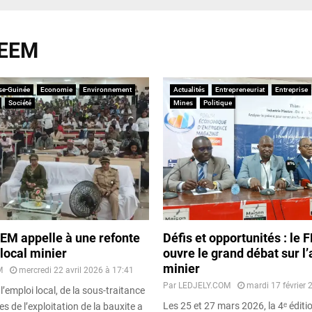
FEEM
se-Guinée
Economie
Environnement
Actualités
Entrepreneuriat
Entreprise
Société
Mines
Politique
EEM appelle à une refonte
Défis et opportunités : le
local minier
ouvre le grand débat sur l’
minier
M
mercredi 22 avril 2026 à 17:41
Par
LEDJELY.COM
mardi 17 février 
l’emploi local, de la sous-traitance
Les 25 et 27 mars 2026, la 4ᵉ édit
s de l’exploitation de la bauxite a