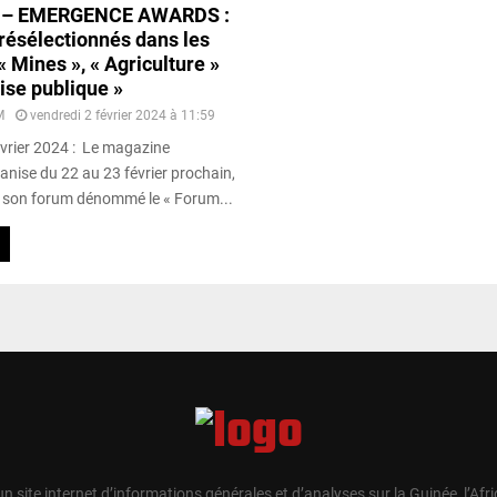
 – EMERGENCE AWARDS :
présélectionnés dans les
« Mines », « Agriculture »
rise publique »
M
vendredi 2 février 2024 à 11:59
évrier 2024 : Le magazine
nise du 22 au 23 février prochain,
de son forum dénommé le « Forum...
un site internet d’informations générales et d’analyses sur la Guinée, l’Afr