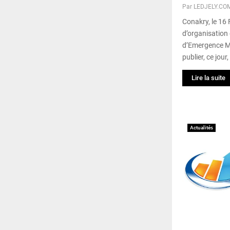
Par
LEDJELY.CO
Conakry, le 16 
d’organisatio
d’Emergence M
publier, ce jour
Lire la suite
Actualités