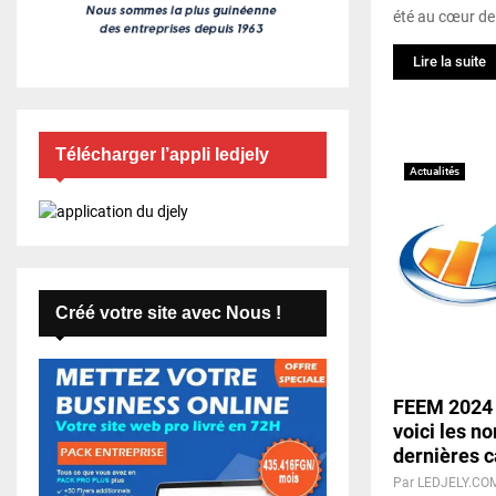
été au cœur de 
Lire la suite
Télécharger l’appli ledjely
Actualités
Créé votre site avec Nous !
FEEM 2024
voici les n
dernières c
Par
LEDJELY.CO