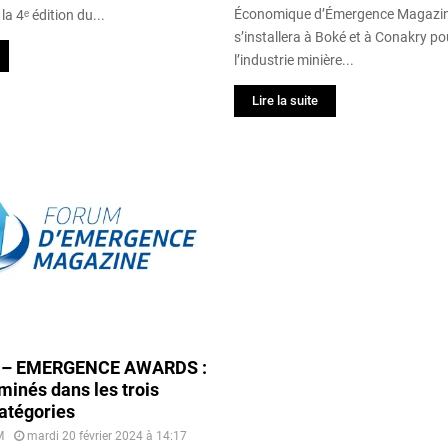
Économique d’Émergence Magazi
la 4ᵉ édition du...
s’installera à Boké et à Conakry po
l’industrie minière...
Lire la suite
 – EMERGENCE AWARDS :
ominés dans les trois
atégories
M
mardi 20 février 2024 à 14:17