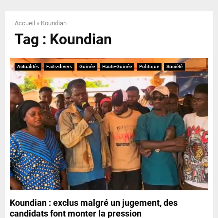
E
Accueil
»
Koundian
N
Tag : Koundian
U
Actualités
Faits-divers
Guinée
Haute-Guinée
Politique
Société
Koundian : exclus malgré un jugement, des
candidats font monter la pression