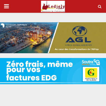
P
R
I
M
A
R
Y
M