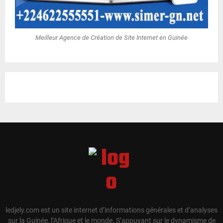
Meilleur Agence de Création de Site Internet en Guinée
ledjely.com est un site internet d’informations générales et d’analyses
sur la Guinée, l’Afrique et le monde. S’appuyant sur le dynamisme de