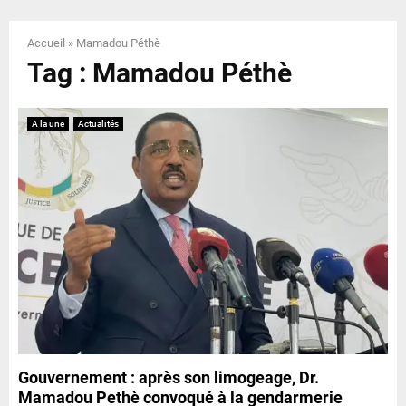
E
Accueil
»
Mamadou Péthè
N
Tag : Mamadou Péthè
U
A la une
Actualités
Gouvernement : après son limogeage, Dr.
Mamadou Pethè convoqué à la gendarmerie