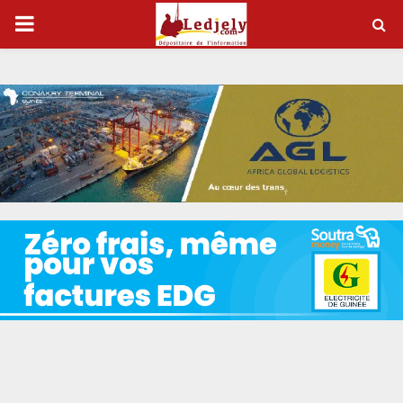
P
R
I
M
A
R
Y
M