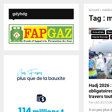
Accueil
»
médic
gdyhdg
Tag : 
Actualités
Bas
Haute-Guinée
Hadj 2026 :
obligatoire
travers tout
Par
LEDJELY.CO
À un peu plus d