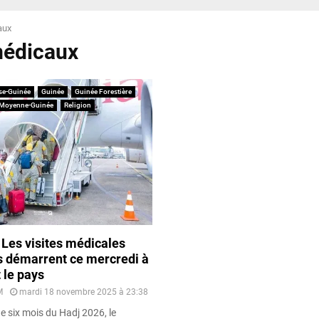
aux
médicaux
se-Guinée
Guinée
Guinée Forestière
Moyenne-Guinée
Religion
 Les visites médicales
s démarrent ce mercredi à
 le pays
M
mardi 18 novembre 2025 à 23:38
e six mois du Hadj 2026, le