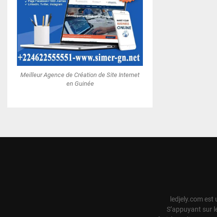
Meilleur Agence de Création de Site Internet
en Guinée
ledjely.com est 
S’appuyant sur l