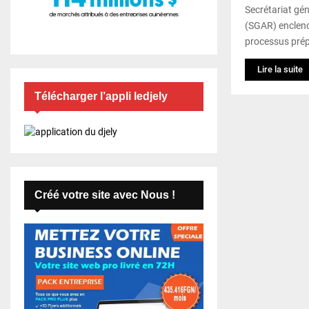
Secrétariat gén
(SGAR) enclenc
processus prép
Lire la suite
Télécharger l’appli ledjely
Créé votre site avec Nous !