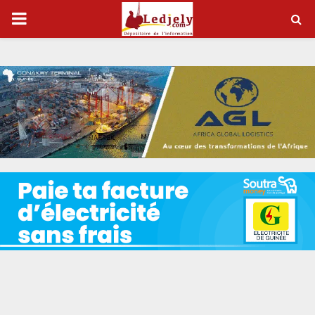
P
R
I
M
A
R
Y
M