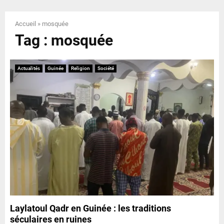
E
Accueil
»
mosquée
N
Tag : mosquée
U
Actualités
Guinée
Religion
Société
Laylatoul Qadr en Guinée : les traditions
séculaires en ruines