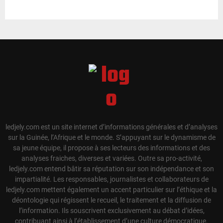
ledjely.com est un site internet d’informations générales et d’analyses
sur la Guinée, l’Afrique et le monde. S’appuyant sur le dynamisme de
sa jeune équipe, il propose à ses lecteurs des informations et des
analyses fraiches, diverses et variées. Outre sa pro-activité,
ledjely.com entend bâtir sa réputation sur son indépendance et son
impartialité. Les responsables, journalistes et collaborateurs de
ledjely.com mettent également un accent particulier sur l’éthique et la
déontologie qui régissent le recueil, le traitement et la diffusion de
l’information. Ils souscrivent exclusivement au débat d’idées,
contribuant ainsi à l’établissement d’une culture démocratique.