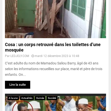
Cosa : un corps retrouvé dans les toilettes d’une
mosquée
Par
LEDJELY.COM
mardi 12 décembre 2023 à 10:48
C’est adulte du nom de Mamadou Saliou Barry, âgé de 43 ans
selon les informations recueillies sur place, marié et père de trois
enfants. On...
Lire la suite
A la une
Actualités
Guinée
Société