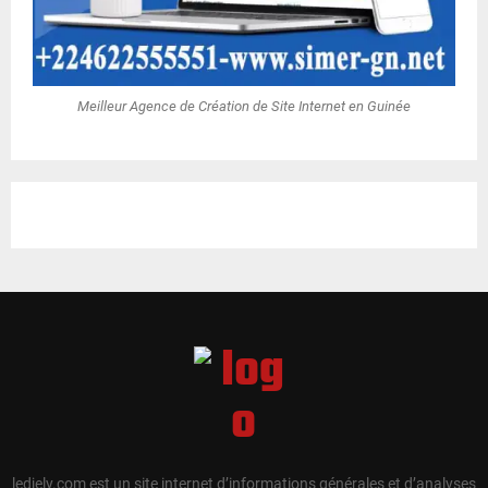
Meilleur Agence de Création de Site Internet en Guinée
ledjely.com est un site internet d’informations générales et d’analyses