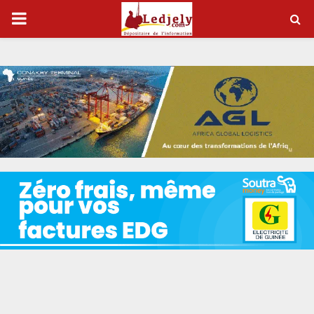
P
R
I
M
A
R
Y
M