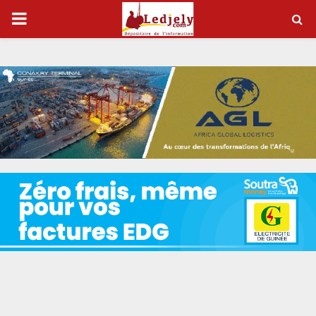
P
R
I
M
A
R
Y
M