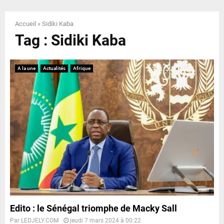
E
Accueil
»
Sidiki Kaba
N
Tag : Sidiki Kaba
U
A la une
Actualités
Afrique
Edito : le Sénégal triomphe de Macky Sall
Par
LEDJELY.COM
jeudi 7 mars 2024 à 00:22