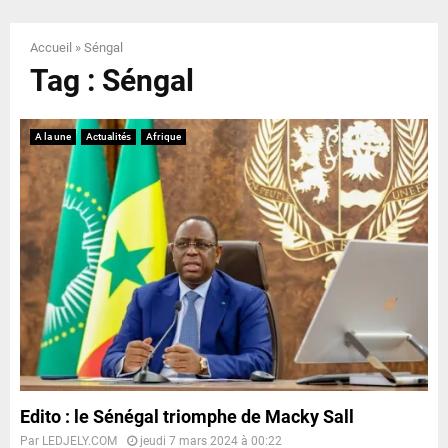
E
Accueil
»
Séngal
N
Tag : Séngal
U
A la une
Actualités
Afrique
Edito : le Sénégal triomphe de Macky Sall
Par
LEDJELY.COM
jeudi 7 mars 2024 à 00:22