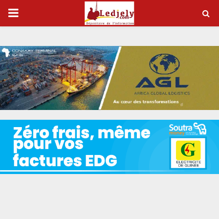
P
R
I
M
A
R
Y
M