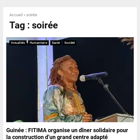
E
Accueil
»
soirée
N
Tag : soirée
U
Actualités
Humanitaire
Santé
Société
Guinée : FITIMA organise un dîner solidaire pour
la construction d’un grand centre adapté