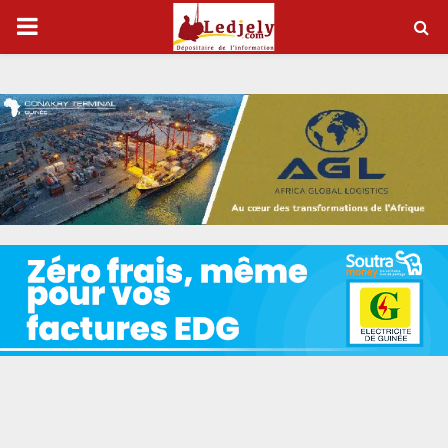
P
R
I
M
A
R
Y
M