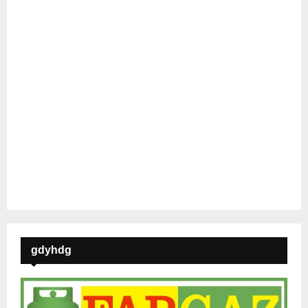
gdyhdg