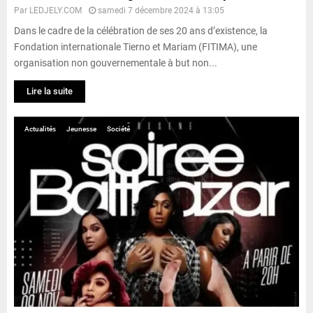
Par
LEDJELY.COM
samedi 7 décembre 2024 à 13:05
Dans le cadre de la célébration de ses 20 ans d’existence, la
Fondation internationale Tierno et Mariam (FITIMA), une
organisation non gouvernementale à but non...
Lire la suite
Actualités
Jeunesse
Société