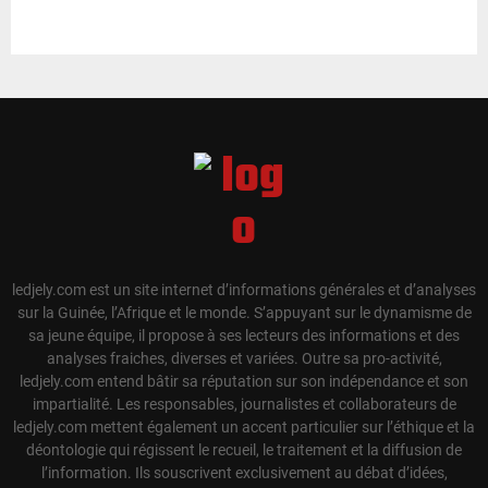
ledjely.com est un site internet d’informations générales et d’analyses
sur la Guinée, l’Afrique et le monde. S’appuyant sur le dynamisme de
sa jeune équipe, il propose à ses lecteurs des informations et des
analyses fraiches, diverses et variées. Outre sa pro-activité,
ledjely.com entend bâtir sa réputation sur son indépendance et son
impartialité. Les responsables, journalistes et collaborateurs de
ledjely.com mettent également un accent particulier sur l’éthique et la
déontologie qui régissent le recueil, le traitement et la diffusion de
l’information. Ils souscrivent exclusivement au débat d’idées,