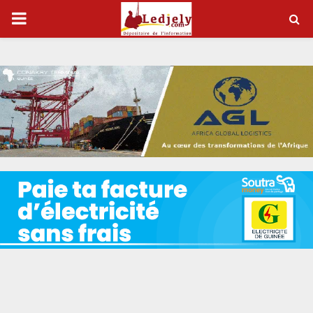
P
R
I
M
A
R
Y
M