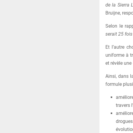
de la Sierra 
Bruijne, resp
Selon le rap
serait 25 fois
Et l’autre c
uniforme à tr
et révèle un
Ainsi, dans l
formule plus
améliore
travers l
améliore
drogues
évolutio