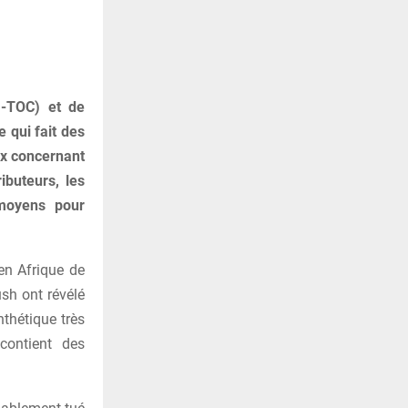
GI-TOC) et de
e qui fait des
ux concernant
ibuteurs, les
 moyens pour
en Afrique de
ush ont révélé
thétique très
contient des