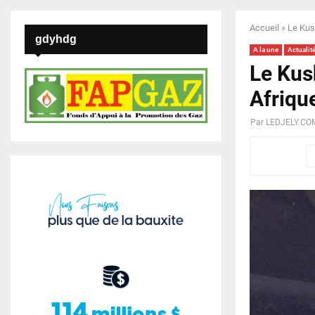
Accueil
»
Le Kus
gdyhdg
A la une
Actualit
Le Kus
Afrique
Par
LEDJELY.CO