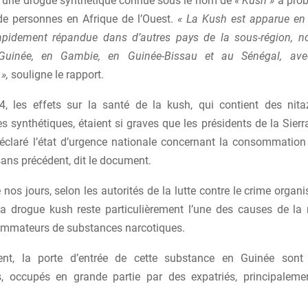
 une drogue synthétique connue sous le nom de
« Kush »
a prob
 de personnes en Afrique de l’Ouest.
« La Kush est apparue en 
rapidement répandue dans d’autres pays de la sous-région, 
 Guinée, en Gambie, en Guinée-Bissau et au Sénégal, ave
»,
souligne le rapport.
4, les effets sur la santé de la kush, qui contient des nit
 synthétiques, étaient si graves que les présidents de la Sier
déclaré l’état d’urgence nationale concernant la consommatio
ans précédent, dit le document.
nos jours, selon les autorités de la lutte contre le crime organi
la drogue kush reste particulièrement l’une des causes de la 
mmateurs de substances narcotiques.
ment, la porte d’entrée de cette substance en Guinée sont 
, occupés en grande partie par des expatriés, principalemen