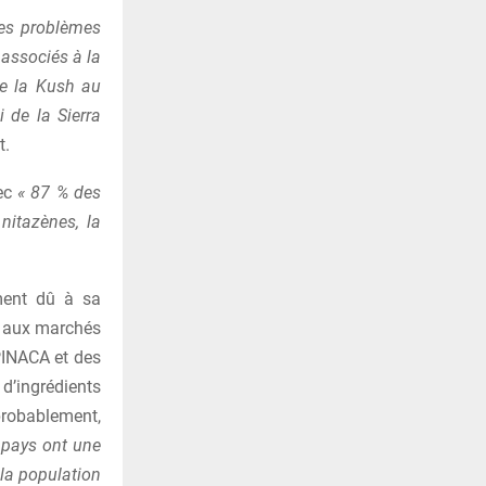
 des problèmes
ssociés à la
de la Kush au
i de la Sierra
t.
vec
« 87 % des
nitazènes, la
ement dû à sa
h aux marchés
PINACA et des
 d’ingrédients
 probablement,
s pays ont une
la population