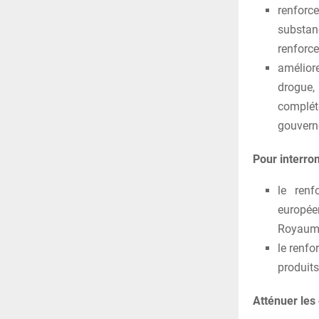
renforcer
substa
renforce
amélior
drogue,
complé
gouvern
Pour interro
le renf
européen
Royaume
le renfo
produits
Atténuer les