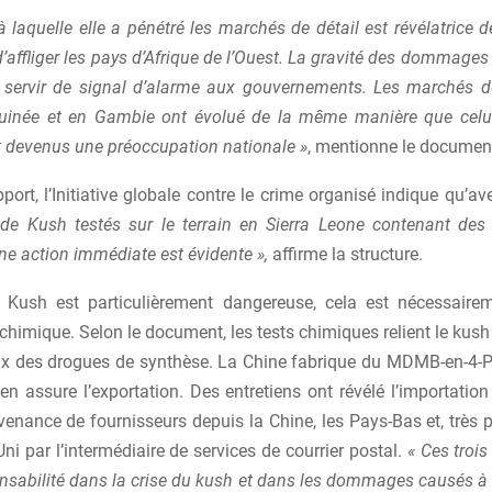
̀ laquelle elle a pénétré les marchés de détail est révélatrice
d’affliger les pays d’Afrique de l’Ouest. La gravité des dommages a
 servir de signal d’alarme aux gouvernements. Les marchés 
Guinée et en Gambie ont évolué de la même manière que celu
t devenus une préoccupation nationale »
, mentionne le documen
ort, l’Initiative globale contre le crime organisé indique qu’a
 de Kush testés sur le terrain en Sierra Leone contenant des 
ne action immédiate est évidente »,
affirme la structure.
 Kush est particulièrement dangereuse, cela est nécessair
chimique. Selon le document, les tests chimiques relient le kus
ux des drogues de synthèse. La Chine fabrique du MDMB-en-4-
en assure l’exportation. Des entretiens ont révélé l’importation
venance de fournisseurs depuis la Chine, les Pays-Bas et, très
i par l’intermédiaire de services de courrier postal.
« Ces troi
onsabilité dans la crise du kush et dans les dommages causés à 