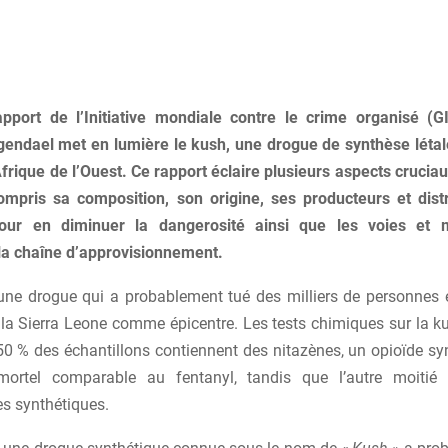
pport de l’Initiative mondiale contre le crime organisé (
ingendael met en lumière le kush, une drogue de synthèse létal
frique de l’Ouest. Ce rapport éclaire plusieurs aspects crucia
ompris sa composition, son origine, ses producteurs et distr
ur en diminuer la dangerosité ainsi que les voies et
la chaîne d’approvisionnement.
une drogue qui a probablement tué des milliers de personnes 
 la Sierra Leone comme épicentre. Les tests chimiques sur la k
50 % des échantillons contiennent des nitazènes, un opioïde syn
 mortel comparable au fentanyl, tandis que l’autre moitié 
s synthétiques.