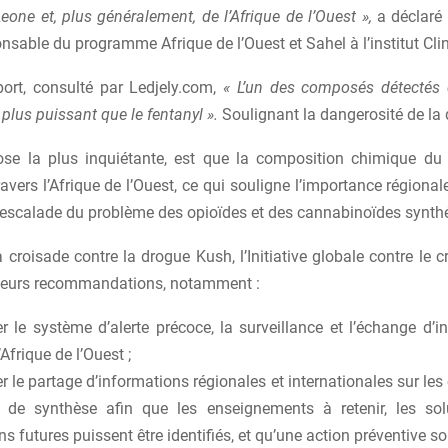
Leone et, plus généralement, de l’Afrique de l’Ouest »,
a déclaré 
onsable du programme Afrique de l’Ouest et Sahel à l’institut Cli
port, consulté par Ledjely.com,
« L’un des composés détectés 
 plus puissant que le fentanyl ».
Soulignant la dangerosité de la 
hose la plus inquiétante, est que la composition chimique d
avers l’Afrique de l’Ouest, ce qui souligne l’importance régional
e escalade du problème des opioïdes et des cannabinoïdes synth
a croisade contre la drogue Kush, l’Initiative globale contre le 
ieurs recommandations, notamment :
r le système d’alerte précoce, la surveillance et l’échange d’
’Afrique de l’Ouest ;
r le partage d’informations régionales et internationales sur l
 de synthèse afin que les enseignements à retenir, les sol
ns futures puissent être identifiés, et qu’une action préventive soi