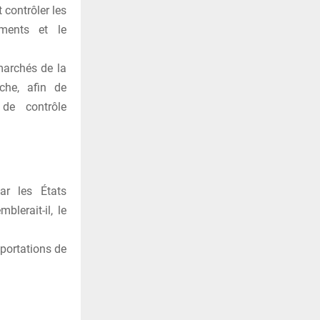
t contrôler les
ements et le
marchés de la
che, afin de
de contrôle
ar les États
blerait-il, le
xportations de