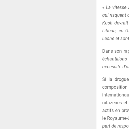
« La vitesse a
qui risquent 
Kush devrait
Libéria, en 
Leone et son
Dans son rapp
échantillons
nécessité d’u
Si la drogue
composition 
internationa
nitazènes et 
actifs en pro
le Royaume-Un
part de resp