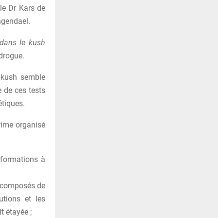
le Dr Kars de
ngendael.
dans le kush
drogue.
u kush semble
e de ces tests
étiques.
crime organisé
informations à
es composés de
utions et les
t étayée ;