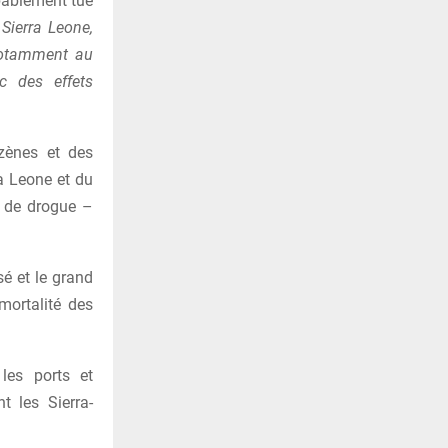
ablement tué
Sierra Leone,
notamment au
c des effets
azènes et des
ra Leone et du
n de drogue –
sé et le grand
mortalité des
les ports et
t les Sierra-