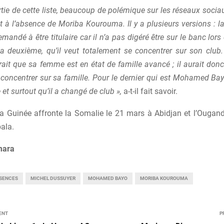
rtie de cette liste, beaucoup de polémique sur les réseaux socia
 à l’absence de Moriba Kourouma. Il y a plusieurs versions : la
demandé à être titulaire car il n’a pas digéré être sur le banc lors
La deuxième, qu’il veut totalement se concentrer sur son club
trait que sa femme est en état de famille avancé ; il aurait d
e concentrer sur sa famille. Pour le dernier qui est Mohamed Bayo
 et surtout qu’il a changé de club »,
a-t-il fait savoir.
la Guinée affronte la Somalie le 21 mars à Abidjan et l’Ougan
ala.
mara
SENCES
MICHEL DUSSUYER
MOHAMED BAYO
MORIBA KOUROUMA
ENT
P