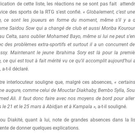
ication de cette liste, les réactions ne se sont pas fait atten
vice des sports de la RTG s’est confié.
« Globalement, c’est une
, ce sont les joueurs en forme du moment, même s’il y a 
me Saidou Sow qui a changé de club et aussi Moriba Kourou
au Celta, sans oublier Mohamed Bayo, même si lui ne peut s’en
 des problèmes extra-sportifs et surtout il a un concurrent de 
ssy. Maintenant le jeune Ibrahima Sory est là pour la premiè
e, ce qui est tout à fait mérité vu ce qu’il accomplit aujourd’hui
,
a-t-il déclaré.
otre interlocuteur souligne que, malgré ces absences,
« certain
ne augure, comme celui de Mouctar Diakhaby, Bembo Sylla, Soum
 Ali. Il faut donc faire avec nos moyens de bord pour aller
s le 21 et le 25 mars à Abidjan et à Kampala »,
a-t-il souligné.
ou Diakité, quant à lui, note de grandes absences dans la li
ente de donner quelques explications.