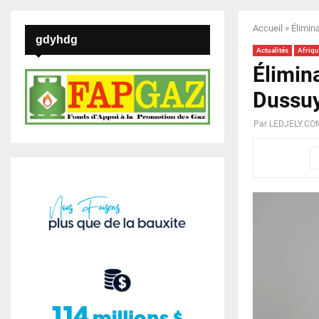
Accueil
»
Élimin
gdyhdg
Actualités
Afriqu
Élimin
Dussuy
Par
LEDJELY.CO