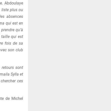
dre. Abdoulaye
 liste plus ou
des absences
ma qui est en
 prendre qu’à
taille qui est
re fois de sa
 avec son club
s retours sont
aila Sylla et
 chercher ces
ste de Michel