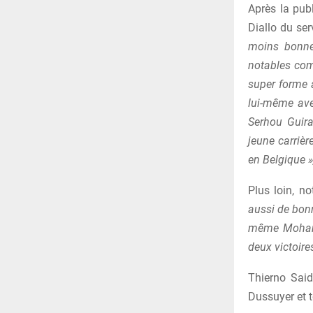
Après la publ
Diallo du ser
moins bonne
notables com
super forme 
lui-même avec
Serhou Guira
jeune carrièr
en Belgique »
Plus loin, n
aussi de bon
même Mohamed
deux victoire
Thierno Said
Dussuyer et t