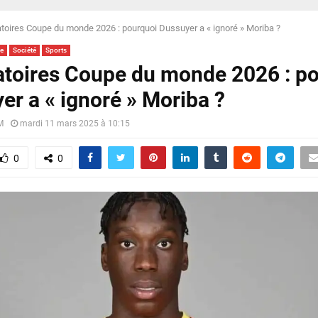
atoires Coupe du monde 2026 : pourquoi Dussuyer a « ignoré » Moriba ?
e
Société
Sports
atoires Coupe du monde 2026 : p
er a « ignoré » Moriba ?
M
mardi 11 mars 2025 à 10:15
0
0