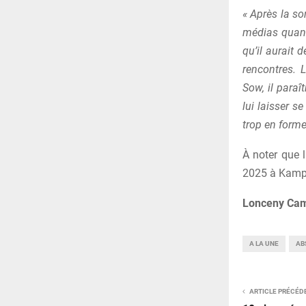
« Après la so
médias quant
qu’il aurait 
rencontres. 
Sow, il paraî
lui laisser s
trop en forme
À noter que 
2025 à Kamp
Lonceny Ca
A LA UNE
AB
ARTICLE PRÉCÉD