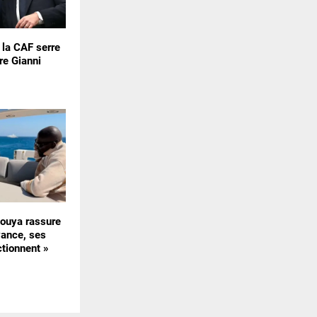
: la CAF serre
re Gianni
uya rassure
vance, ses
ctionnent »