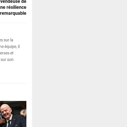
 vendeuse de
ne résilience
remarquable
s sur la
e équipe, il
erses et
 sur son