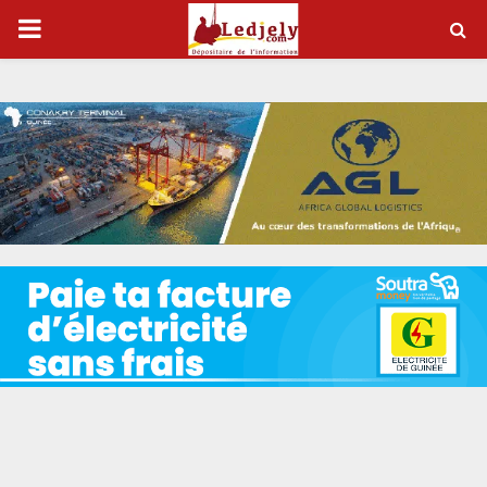
P
R
I
M
A
R
Y
M