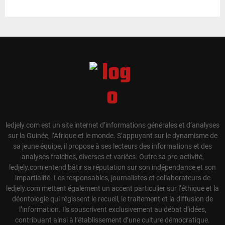
ledjely.com est un site internet d’informations générales et d’analyses
sur la Guinée, l’Afrique et le monde. S’appuyant sur le dynamisme de
sa jeune équipe, il propose à ses lecteurs des informations et des
analyses fraiches, diverses et variées. Outre sa pro-activité,
ledjely.com entend bâtir sa réputation sur son indépendance et son
impartialité. Les responsables, journalistes et collaborateurs de
ledjely.com mettent également un accent particulier sur l’éthique et la
déontologie qui régissent le recueil, le traitement et la diffusion de
l’information. Ils souscrivent exclusivement au débat d’idées,
contribuant ainsi à l’établissement d’une culture démocratique.