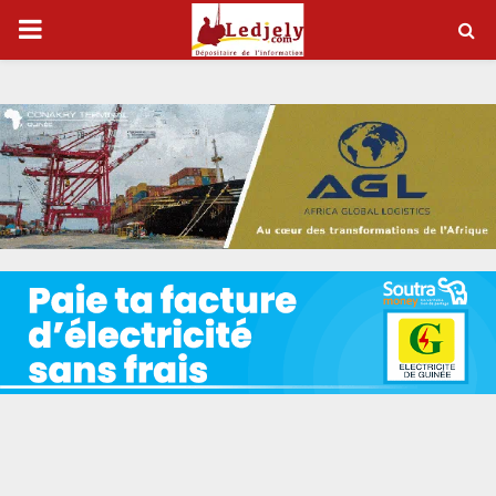
P
R
I
M
A
R
Y
M