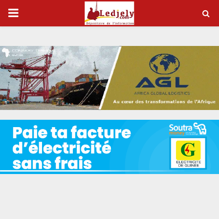
P
R
I
M
A
R
Y
M