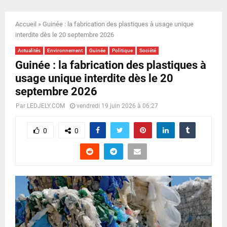
E
Accueil
»
Guinée : la fabrication des plastiques à usage unique
N
interdite dès le 20 septembre 2026
Actualités
Environnement
Guinée
Politique
Société
U
Guinée : la fabrication des plastiques à
usage unique interdite dès le 20
septembre 2026
Par
LEDJELY.COM
vendredi 19 juin 2026 à 06:27
0
0