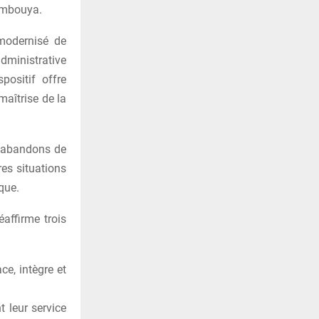
oumbouya.
modernisé de
administrative
positif offre
maîtrise de la
: abandons de
res situations
que.
affirme trois
ce, intègre et
t leur service