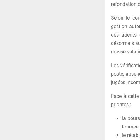
refondation 
Selon le co
gestion autom
des agents d
désormais aux
masse salari
Les vérifica
poste, absenc
jugées incomp
Face à cette
priorités :
la pours
tournée 
le rétab