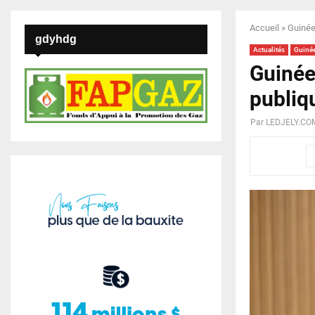
Accueil
»
Guinée
gdyhdg
Actualités
Guiné
Guinée
publiq
Par
LEDJELY.CO