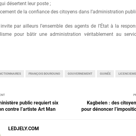
qui désertent leur poste ;
rcement de la confiance des citoyens dans l’administration publ
invite par ailleurs l’ensemble des agents de l’État à la respon
lisme pour bâtir une administration véritablement au serv
NCTIONNAIRES
FRANÇOIS BOUROUNO
GOUVERNEMENT
GUINÉE
LICENCIEM
ENT
P
inistère public requiert six
Kagbelen : des citoyen
n contre l’artiste Art Man
pour dénoncer l’impositi
LEDJELY.COM