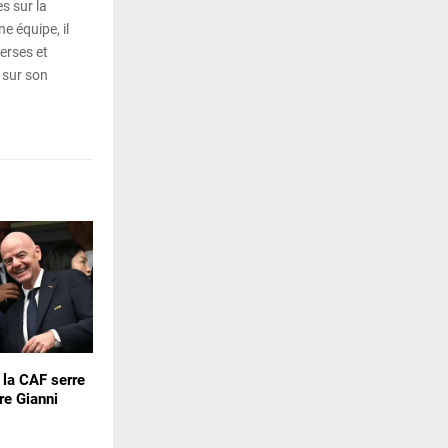
s sur la
e équipe, il
erses et
 sur son
: la CAF serre
re Gianni