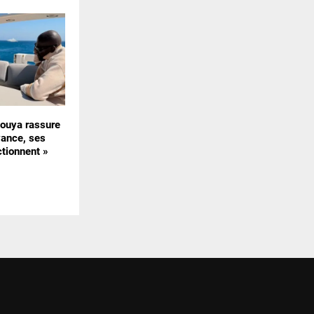
uya rassure
vance, ses
ctionnent »