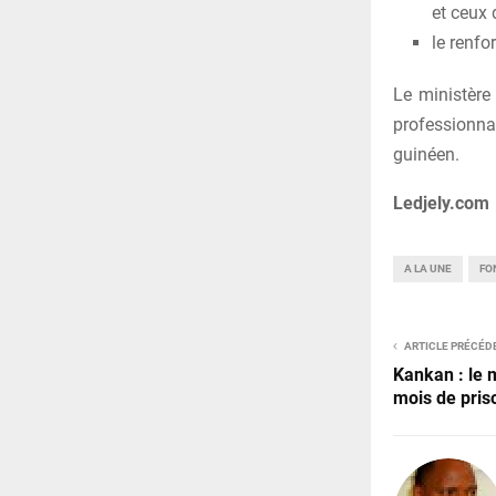
et ceux 
le renfo
Le ministère 
professionna
guinéen.
Ledjely.com
A LA UNE
FO
ARTICLE PRÉCÉD
Kankan : le m
mois de priso