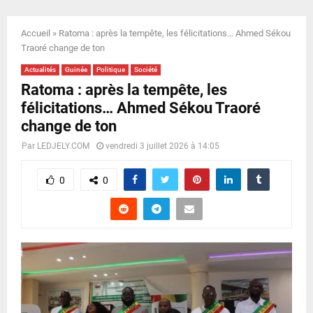
E
Accueil
»
Ratoma : après la tempête, les félicitations… Ahmed Sékou
N
Traoré change de ton
Actualités
Guinée
Politique
Société
U
Ratoma : après la tempête, les
félicitations… Ahmed Sékou Traoré
change de ton
Par
LEDJELY.COM
vendredi 3 juillet 2026 à 14:05
0
0