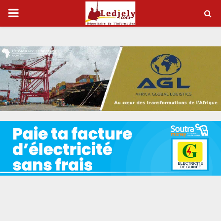
P
R
I
M
A
R
Y
M