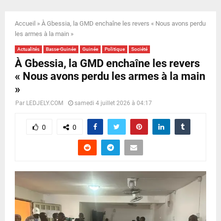
E
Accueil
»
À Gbessia, la GMD enchaîne les revers « Nous avons perdu
N
les armes à la main »
Actualités
Basse-Guinée
Guinée
Politique
Société
U
À Gbessia, la GMD enchaîne les revers
« Nous avons perdu les armes à la main
»
Par
LEDJELY.COM
samedi 4 juillet 2026 à 04:17
0
0