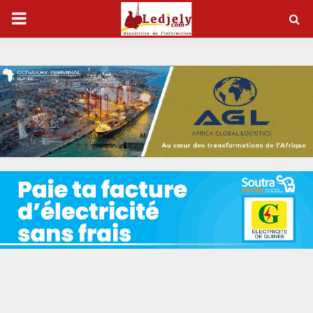
P
R
I
M
A
R
Y
M