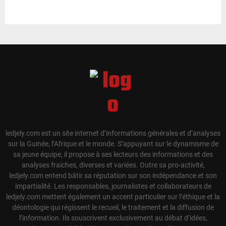
ledjely.com est un site internet d’informations générales et d’analyses
sur la Guinée, l’Afrique et le monde. S’appuyant sur le dynamisme de
sa jeune équipe, il propose à ses lecteurs des informations et des
analyses fraiches, diverses et variées. Outre sa pro-activité,
ledjely.com entend bâtir sa réputation sur son indépendance et son
impartialité. Les responsables, journalistes et collaborateurs de
ledjely.com mettent également un accent particulier sur l’éthique et la
déontologie qui régissent le recueil, le traitement et la diffusion de
l’information. Ils souscrivent exclusivement au débat d’idées,