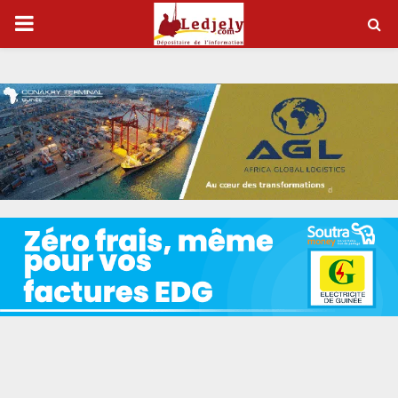
P
R
I
M
A
R
Y
M