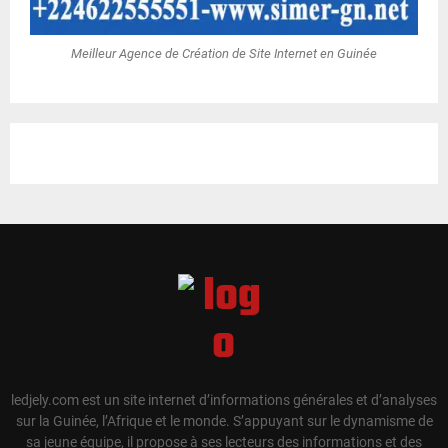
Meilleur Agence de Création de Site Internet en Guinée
ledjely.com est un site internet d’informations générales et d’analyses
sur la Guinée, l’Afrique et le monde. S’appuyant sur le dynamisme de
sa jeune équipe, il propose à ses lecteurs des informations et des