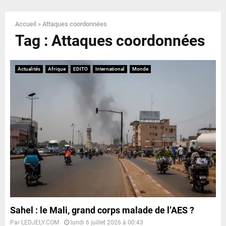
E
Accueil
»
Attaques coordonnées
N
Tag : Attaques coordonnées
U
Actualités
Afrique
EDITO
International
Monde
Sahel : le Mali, grand corps malade de l’AES ?
Par
LEDJELY.COM
lundi 6 juillet 2026 à 00:43