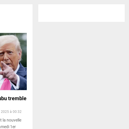
nubu tremble
 2025 à 00:32
t la nouvelle
amedi 1er