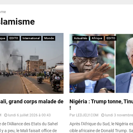
isme
islamisme
ique
EDITO
International
Monde
Actualités
Afrique
EDITO
Mali, grand corps malade de
Nigéria : Trump tonne, Ti
!
M
lundi 6 juillet 2026 à 00:43
Par
LEDJELY.COM
lundi 3 novembre
 de l’Alliance des Etats du Sahel
Après l’Afrique du Sud, le Nigéria es
 y a peu, le Mali faisait office de
cible africaine de Donald Trump. S