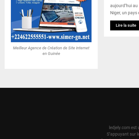
aujourd’hui au
Niger, un pays
Lire la suite
Meilleur Agence de Création de Site Internet
en Guinée
ledjely.com est 
S’appuyant sur l