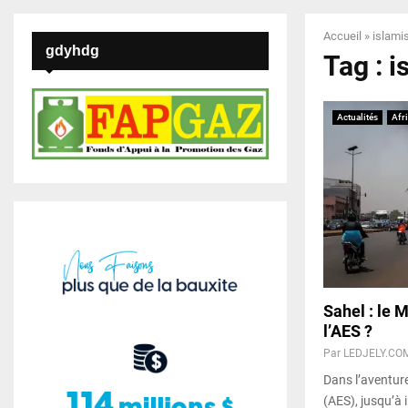
Accueil
»
islam
gdyhdg
Tag : 
Actualités
Afr
Sahel : le 
l’AES ?
Par
LEDJELY.CO
Dans l’aventure
(AES), jusqu’à il