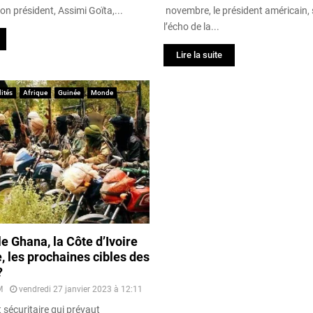
on président, Assimi Goïta,...
novembre, le président américain, 
l’écho de la...
Lire la suite
ités
Afrique
Guinée
Monde
e Ghana, la Côte d’Ivoire
e, les prochaines cibles des
?
M
vendredi 27 janvier 2023 à 12:11
 sécuritaire qui prévaut