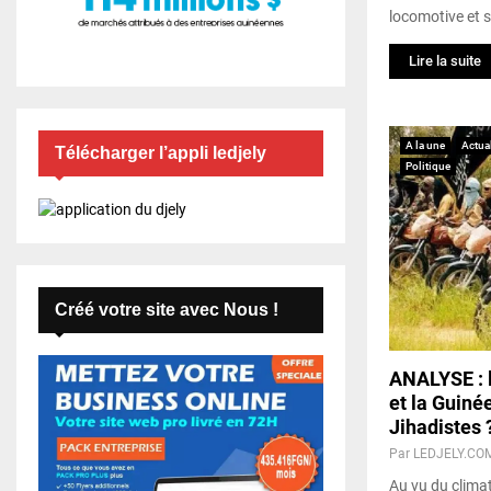
locomotive et s
Lire la suite
A la une
Actual
Télécharger l’appli ledjely
Politique
Créé votre site avec Nous !
ANALYSE : l
et la Guiné
Jihadistes 
Par
LEDJELY.CO
Au vu du climat