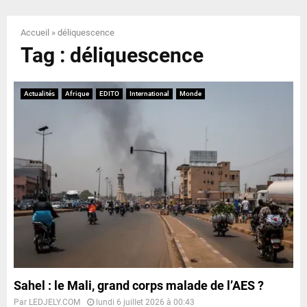
E
Accueil
»
déliquescence
N
Tag : déliquescence
U
Actualités
Afrique
EDITO
International
Monde
Sahel : le Mali, grand corps malade de l’AES ?
Par
LEDJELY.COM
lundi 6 juillet 2026 à 00:43