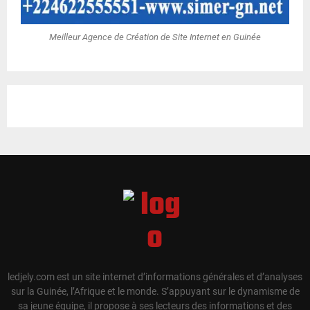
Meilleur Agence de Création de Site Internet en Guinée
ledjely.com est un site internet d’informations générales et d’analyses
sur la Guinée, l’Afrique et le monde. S’appuyant sur le dynamisme de
sa jeune équipe, il propose à ses lecteurs des informations et des