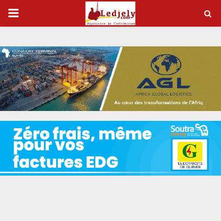
P
R
I
M
A
R
Y
M