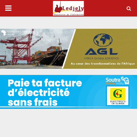
P
R
I
M
A
R
Y
M