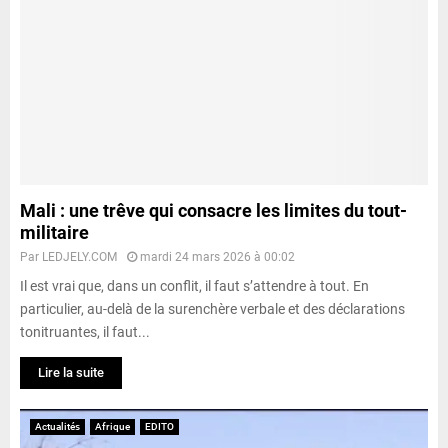
Mali : une trêve qui consacre les limites du tout-
militaire
Par
LEDJELY.COM
mardi 24 mars 2026 à 00:02
Il est vrai que, dans un conflit, il faut s’attendre à tout. En
particulier, au-delà de la surenchère verbale et des déclarations
tonitruantes, il faut...
Lire la suite
Actualités
Afrique
EDITO