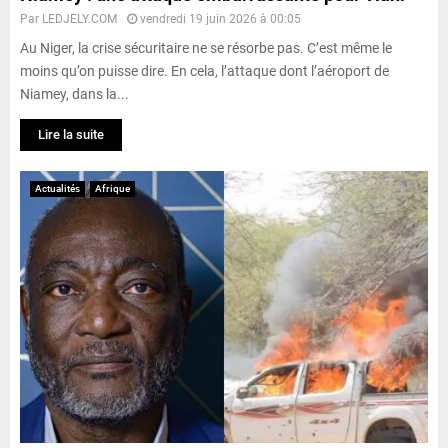
Par
LEDJELY.COM
vendredi 19 juin 2026 à 00:05
Au Niger, la crise sécuritaire ne se résorbe pas. C’est même le
moins qu’on puisse dire. En cela, l’attaque dont l’aéroport de
Niamey, dans la...
Lire la suite
Actualités
Afrique