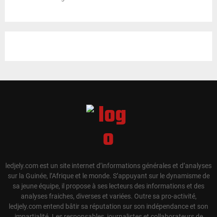
ledjely.com est un site internet d’informations générales et d’analyses
sur la Guinée, l’Afrique et le monde. S’appuyant sur le dynamisme de
sa jeune équipe, il propose à ses lecteurs des informations et des
analyses fraiches, diverses et variées. Outre sa pro-activité,
ledjely.com entend bâtir sa réputation sur son indépendance et son
impartialité. Les responsables, journalistes et collaborateurs de