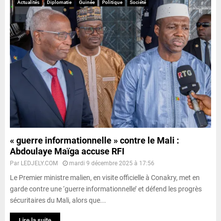
Actualités
Diplomatie
Guinée
Politique
Société
« guerre informationnelle » contre le Mali :
Abdoulaye Maïga accuse RFI
Par
LEDJELY.COM
mardi 9 décembre 2025 à 17:56
Le Premier ministre malien, en visite officielle à Conakry, met en
garde contre une ‘guerre informationnelle’ et défend les progrès
sécuritaires du Mali, alors que...
Lire la suite