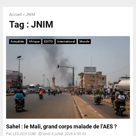
E
Accueil
»
JNIM
N
Tag : JNIM
U
Actualités
Afrique
EDITO
International
Monde
Sahel : le Mali, grand corps malade de l’AES ?
Par
LEDJELY.COM
lundi 6 juillet 2026 à 00:43