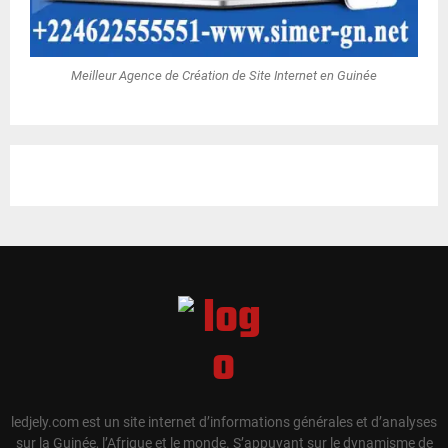
Meilleur Agence de Création de Site Internet en Guinée
ledjely.com est un site internet d’informations générales et d’analyses
sur la Guinée, l’Afrique et le monde. S’appuyant sur le dynamisme de