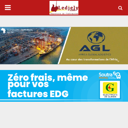
P
R
I
M
A
R
Y
M