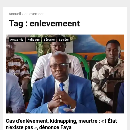
E
Accueil
»
enlevemeent
N
Tag : enlevemeent
U
Actualités
Politique
Sécurité
Société
Cas d’enlèvement, kidnapping, meurtre : « l’État
n’existe pas », dénonce Faya