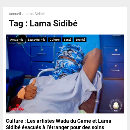
E
Accueil
»
Lama Sidibé
N
Tag : Lama Sidibé
U
Actualités
Basse-Guinée
Culture
Santé
Société
Culture : Les artistes Wada du Game et Lama
Sidibé évacués à l’étranger pour des soins