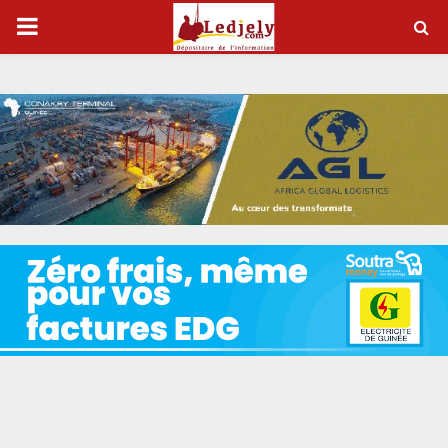
P
R
I
M
A
R
Y
M