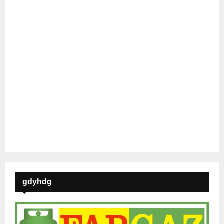
gdyhdg