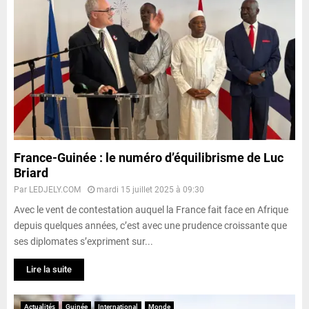
France-Guinée : le numéro d’équilibrisme de Luc
Briard
Par
LEDJELY.COM
mardi 15 juillet 2025 à 09:30
Avec le vent de contestation auquel la France fait face en Afrique
depuis quelques années, c’est avec une prudence croissante que
ses diplomates s’expriment sur...
Lire la suite
Actualités
Guinée
International
Monde