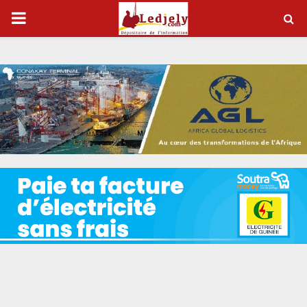
P
R
I
M
A
R
Y
M