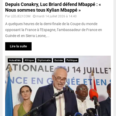
Depuis Conakry, Luc Briard défend Mbappé : «
Nous sommes tous Kylian Mbappé »
Par
LEDJELY.COM
mardi 14 juillet 2026 à 14:40
A quelques heures de la demi-finale de la Coupe du monde
opposant la France à l’Espagne, l’ambassadeur de France en
Guinée et en Sierra Leone,...
Lire la suite
Actualités
Afrique
Diplomatie
Guinée
Politique