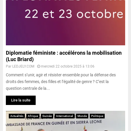
Diplomatie féministe : accélérons la mobilisation
(Luc Briard)
Par
LEDJELY.COM
mercredi 22 octobre 2025 à 13:06
Comment s’unir, agir et résister ensemble pour la défense des
droits des femmes, des filles et l’égalité de genre ? C’est la
question centrale de la...
Lire la suite
Actualités
Afrique
Guinée
International
Monde
Politique