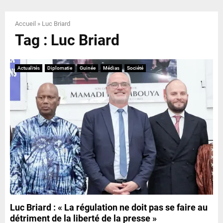
E
Accueil
»
Luc Briard
N
Tag : Luc Briard
U
Actualités
Diplomatie
Guinée
Médias
Société
Luc Briard : « La régulation ne doit pas se faire au
détriment de la liberté de la presse »