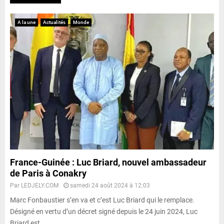
A la une
Actualités
Monde
France-Guinée : Luc Briard, nouvel ambassadeur
de Paris à Conakry
Par
LEDJELY.COM
samedi 24 août 2024 à 12:03
Marc Fonbaustier s’en va et c’est Luc Briard qui le remplace.
Désigné en vertu d’un décret signé depuis le 24 juin 2024, Luc
Briard est...