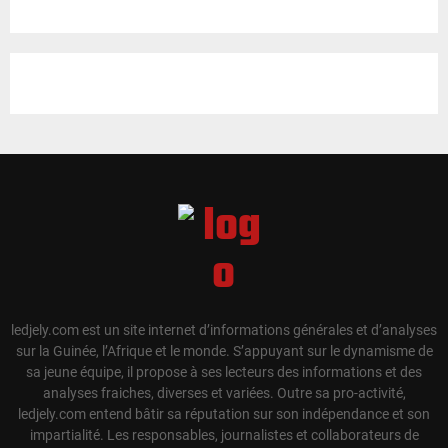
ledjely.com est un site internet d’informations générales et d’analyses
sur la Guinée, l’Afrique et le monde. S’appuyant sur le dynamisme de
sa jeune équipe, il propose à ses lecteurs des informations et des
analyses fraiches, diverses et variées. Outre sa pro-activité,
ledjely.com entend bâtir sa réputation sur son indépendance et son
impartialité. Les responsables, journalistes et collaborateurs de