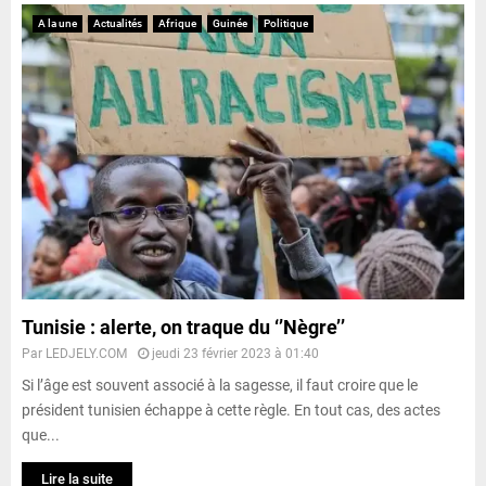
A la une
Actualités
Afrique
Guinée
Politique
Tunisie : alerte, on traque du ‘’Nègre’’
Par
LEDJELY.COM
jeudi 23 février 2023 à 01:40
Si l’âge est souvent associé à la sagesse, il faut croire que le
président tunisien échappe à cette règle. En tout cas, des actes
que...
Lire la suite