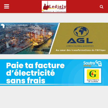
P
R
I
M
A
R
Y
M