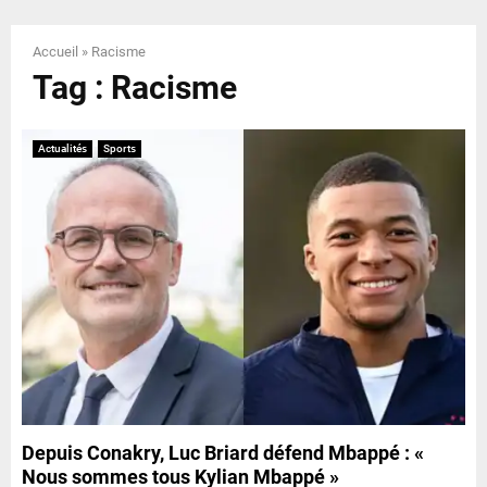
E
Accueil
»
Racisme
N
Tag : Racisme
U
Actualités
Sports
Depuis Conakry, Luc Briard défend Mbappé : «
Nous sommes tous Kylian Mbappé »