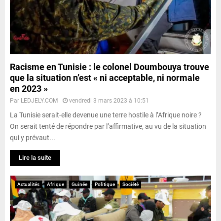
Racisme en Tunisie : le colonel Doumbouya trouve
que la situation n’est « ni acceptable, ni normale
en 2023 »
Par
LEDJELY.COM
vendredi 3 mars 2023 à 10:51
La Tunisie serait-elle devenue une terre hostile à l’Afrique noire ?
On serait tenté de répondre par l’affirmative, au vu de la situation
qui y prévaut...
Lire la suite
Actualités
Afrique
Guinée
Politique
Société