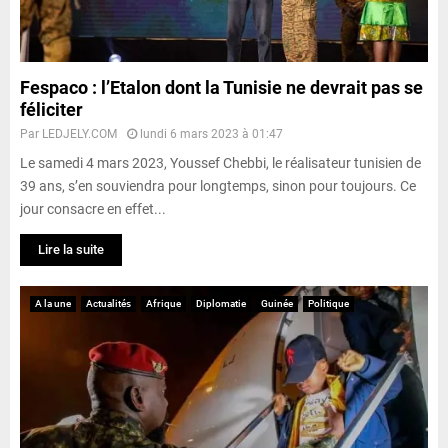
Fespaco : l’Etalon dont la Tunisie ne devrait pas se
féliciter
Par
LEDJELY.COM
lundi 6 mars 2023 à 01:47
Le samedi 4 mars 2023, Youssef Chebbi, le réalisateur tunisien de
39 ans, s’en souviendra pour longtemps, sinon pour toujours. Ce
jour consacre en effet...
Lire la suite
A la une
Actualités
Afrique
Diplomatie
Guinée
Politique