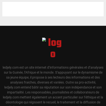
ledjely.com est un site internet d’informations générales et d’analyses
sur la Guinée, l’Afrique et le monde. S’appuyant sur le dynamisme de
sa jeune équipe, il propose à ses lecteurs des informations et des
analyses fraiches, diverses et variées. Outre sa pro-activité,
ledjely.com entend bâtir sa réputation sur son indépendance et son
impartialité. Les responsables, journalistes et collaborateurs de
ledjely.com mettent également un accent particulier sur l’éthique et la
déontologie qui régissent le recueil, le traitement et la diffusion de