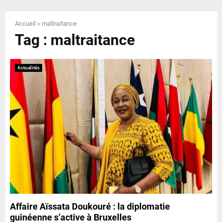
E
Accueil
»
maltraitance
N
Tag : maltraitance
U
Actualités
Affaire Aïssata Doukouré : la diplomatie
guinéenne s’active à Bruxelles