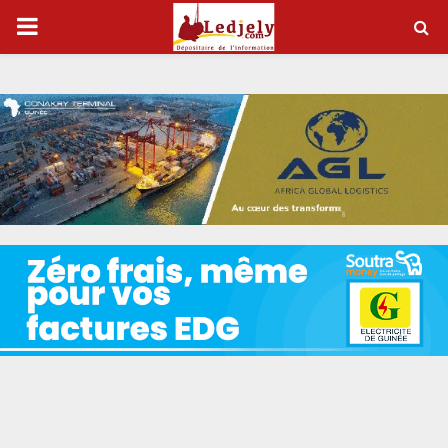
P
R
I
M
A
R
Y
M