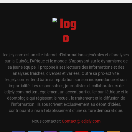
ledjely.com est un site internet d’informations générales et d’analyses
sur la Guinée, l’Afrique et le monde. S’appuyant sur le dynamisme de
sa jeune équipe, il propose à ses lecteurs des informations et des
analyses fraiches, diverses et variées. Outre sa pro-activité,
ledjely.com entend bâtir sa réputation sur son indépendance et son
impartialité. Les responsables, journalistes et collaborateurs de
ledjely.com mettent également un accent particulier sur l’éthique et la
déontologie qui régissent le recueil, le traitement et la diffusion de
l’information. Ils souscrivent exclusivement au débat d’idées,
contribuant ainsi à l’établissement d’une culture démocratique.
Nous contacter:
Contact@ledjely.com