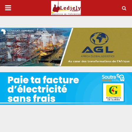
P
R
I
M
A
R
Y
M