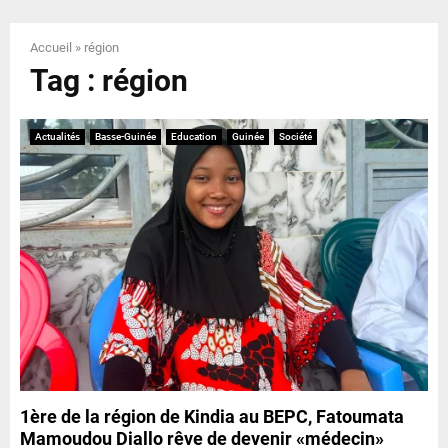
E
Accueil
»
région
N
Tag : région
U
Actualités
Basse-Guinée
Education
Guinée
Société
1ère de la région de Kindia au BEPC, Fatoumata
Mamoudou Diallo rêve de devenir «médecin»