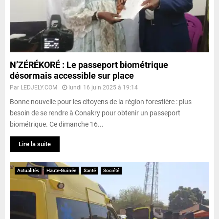
N’ZÉRÉKORÉ : Le passeport biométrique
désormais accessible sur place
Par
LEDJELY.COM
lundi 16 juin 2025 à 19:14
Bonne nouvelle pour les citoyens de la région forestière : plus
besoin de se rendre à Conakry pour obtenir un passeport
biométrique. Ce dimanche 16...
Lire la suite
Actualités
Haute-Guinée
Santé
Société