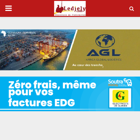
P
R
I
M
A
R
Y
M