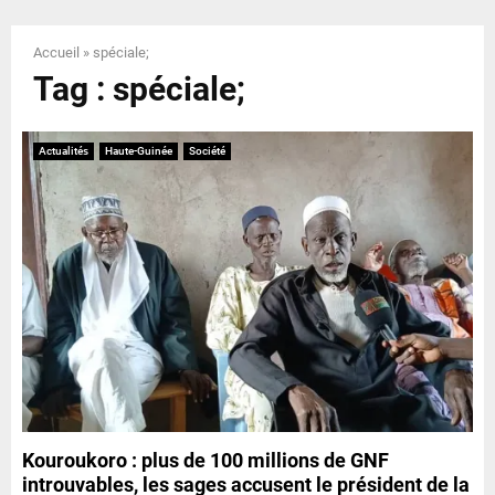
E
Accueil
»
spéciale;
N
Tag : spéciale;
U
Actualités
Haute-Guinée
Société
Kouroukoro : plus de 100 millions de GNF
introuvables, les sages accusent le président de la