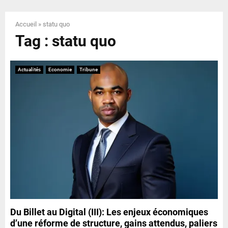
E
Accueil
»
statu quo
N
Tag : statu quo
U
Actualités
Economie
Tribune
Du Billet au Digital (III): Les enjeux économiques
d’une réforme de structure, gains attendus, paliers