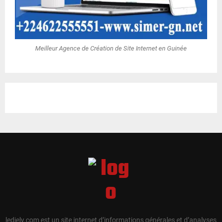
Meilleur Agence de Création de Site Internet en Guinée
ledjely.com est un site internet d’informations générales et d’analyses