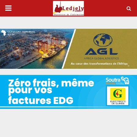
P
R
I
M
A
R
Y
M