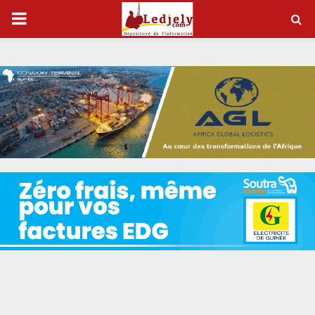
P
R
I
M
A
R
Y
M