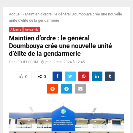
E
Accueil
»
Maintien d’ordre : le général Doumbouya crée une nouvelle
N
unité d’élite de la gendarmerie
A la une
Actualités
U
Maintien d’ordre : le général
Doumbouya crée une nouvelle unité
d’élite de la gendarmerie
Par
LEDJELY.COM
jeudi 2 mai 2024 à 12:45
0
0