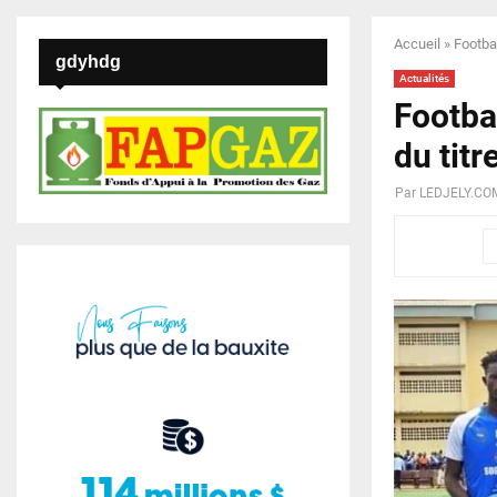
Accueil
»
Footbal
gdyhdg
Actualités
Footbal
du titr
Par
LEDJELY.CO