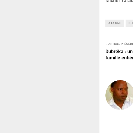
Michel Yara
A LA UNE
CH
ARTICLE PRÉCÉD
Dubréka : un
famille entiè