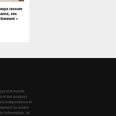
uya rassure
vance, ses
ctionnent »
ique et le monde.
s et des analyses
r son indépendance et
également un accent
de l’information. Ils