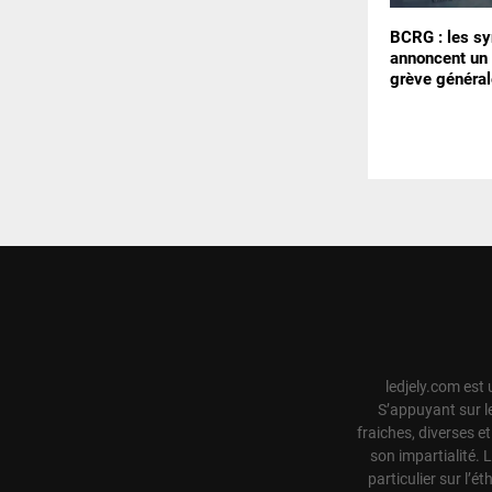
BCRG : les sy
annoncent un 
grève général
ledjely.com est 
S’appuyant sur l
fraiches, diverses e
son impartialité. 
particulier sur l’ét