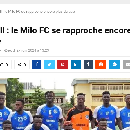
l : le Milo FC se rapproche encore plus du titre
l : le Milo FC se rapproche encor
e
M
jeudi 27 juin 2024 à 13:23
0
0