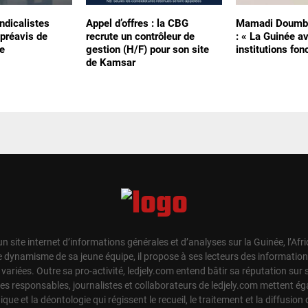
ndicalistes
Appel d’offres : la CBG
Mamadi Doumbo
préavis de
recrute un contrôleur de
: « La Guinée a
e
gestion (H/F) pour son site
institutions fon
de Kamsar
un site internet d’informations générales et d’analyses sur la Guinée, l’Afr
e dynamisme de sa jeune équipe, il propose à ses lecteurs des information
t variées. Outre sa pro-activité, ledjely.com entend bâtir sa réputation su
Les responsables, journalistes et collaborateurs de ledjely.com mettent 
hique et la déontologie qui régissent le recueil, le traitement et la diffusion 