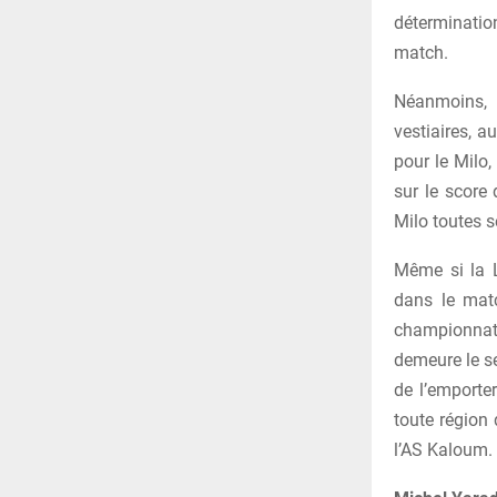
déterminati
match.
Néanmoins, c
vestiaires, a
pour le Milo
sur le score 
Milo toutes 
Même si la L
dans le matc
championnat
demeure le seu
de l’emporte
toute région 
l’AS Kaloum.