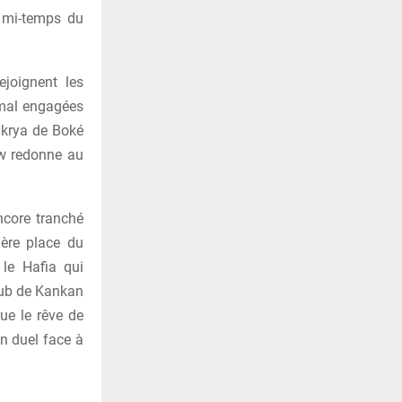
 mi-temps du
ejoignent les
t mal engagées
akrya de Boké
w redonne au
ncore tranché
ière place du
le Hafia qui
 club de Kankan
ue le rêve de
un duel face à