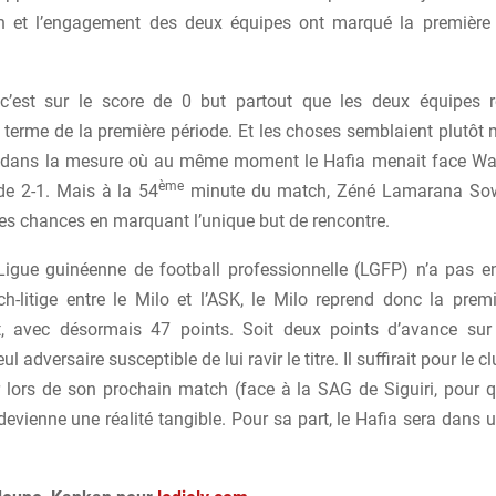
on et l’engagement des deux équipes ont marqué la première
’est sur le score de 0 but partout que les deux équipes r
u terme de la première période. Et les choses semblaient plutô
, dans la mesure où au même moment le Hafia menait face W
ème
de 2-1. Mais à la 54
minute du match, Zéné Lamarana So
ses chances en marquant l’unique but de rencontre.
igue guinéenne de football professionnelle (LGFP) n’a pas e
h-litige entre le Milo et l’ASK, le Milo reprend donc la prem
, avec désormais 47 points. Soit deux points d’avance sur 
l adversaire susceptible de lui ravir le titre. Il suffirait pour le
r lors de son prochain match (face à la SAG de Siguiri, pour q
devienne une réalité tangible. Pour sa part, le Hafia sera dans 