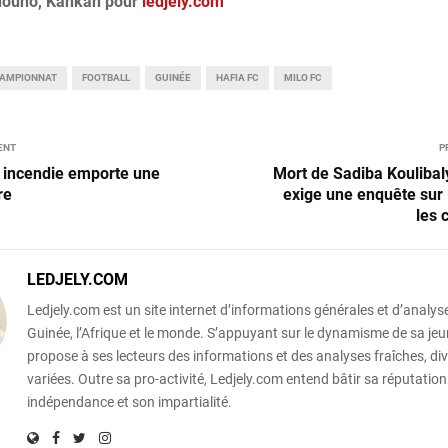
douno, Kankan pour
ledjely.com
AMPIONNAT
FOOTBALL
GUINÉE
HAFIA FC
MILO FC
ENT
P
 incendie emporte une
Mort de Sadiba Koulibaly
re
exige une enquête sur 
les 
LEDJELY.COM
Ledjely.com est un site internet d’informations générales et d’analyse
Guinée, l’Afrique et le monde. S’appuyant sur le dynamisme de sa jeun
propose à ses lecteurs des informations et des analyses fraîches, div
variées. Outre sa pro-activité, Ledjely.com entend bâtir sa réputation
indépendance et son impartialité.