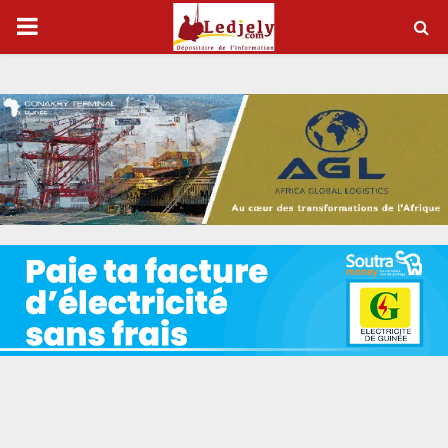
P
R
I
M
A
R
Y
M