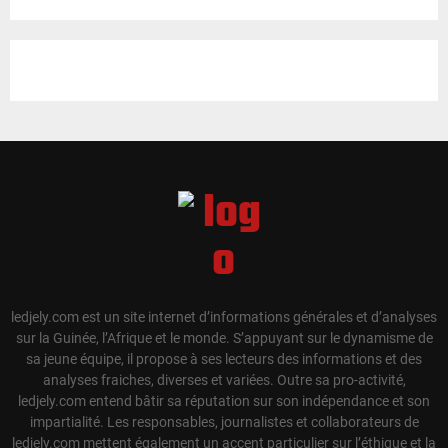
ledjely.com est un site internet d’informations générales et d’analyses
sur la Guinée, l’Afrique et le monde. S’appuyant sur le dynamisme de
sa jeune équipe, il propose à ses lecteurs des informations et des
analyses fraiches, diverses et variées. Outre sa pro-activité,
ledjely.com entend bâtir sa réputation sur son indépendance et son
impartialité. Les responsables, journalistes et collaborateurs de
ledjely.com mettent également un accent particulier sur l’éthique et la